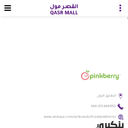
i
الطابق الاول
966-011-4661155
www.alshaya.com/ar/brands/food/pinkberry/
بنكبري