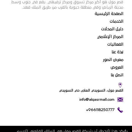
قصر مول هو أكبر مركز تسوق ومركز ترفيهي. يقع في جنوب وسط
مدينة الرياض وفي منطقة حيوية بالقرب من طريق الملك فهد.
الصفحة الرئيسية
الخدمات
دليل المحلات
المركز الإعلامي
الفعاليات
نبذة عنا
معرض الصور
العروض
اتصل بنا
القصر مول، السويدي العام، حي السويدي
info@alqasrmall.com
+966118250777
يؤكد هذا الإخطار أن شركة القصر مول هي المالك القانوني للاسم