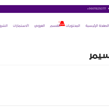
+966118250777
الصفحة الرئيسية
المحتويات
القسم
العروض
الاستمارات
الشرو
يمر