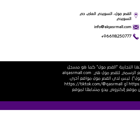
القصر مول، السويدي العام، حي
السويدي
info@alqasrmall.com
+966118250777
تها التجارية "القصر مول" كما هو مسجل
في الشهادة الرسمية رقم 1010251639 الصادرة عن وزارة التجارة والاستثمار في المملكة العربية السعودية. عناوين الموقع الرسمي للقصر مول هي: alqasrmall.com
قصر مول"). ليس لدى القصر مول مواقع أخرى.
قنوات التواصل الاجتماعي الرسمية هي: https://www.linkedin.com/company/qasrmall أو https://facebook.com/qasrmall أو https://tiktok.com/@qasrmall
ا مشبوهًا غير مرغوب فيه من موقع إلكتروني يبدو مشابهًا لموقع