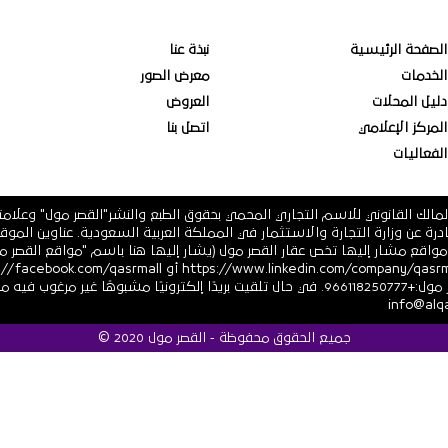
الصفحة الرئيسية
نبذة عنا
الخدمات
معرض الصور
دليل المحلات
العروض
المركز الإعلامي
اتصل بنا
الفعاليات
مالك القانوني للاسم التجاري المحمي بحقوق الطبع والنشر"القصر مول" وعلام
 فرعية أو أي مواقع مشار إليها تخص عقار القصر مول (يشار إليها هنا باسم "مواقع ال
أو https://twitter.com/ أرقام هاتف القصر مول:+966118250777. في حال تلقيت بريدًا إلكترونيً
جميع الحقوق محفوظة - القصر مول 2020 ©