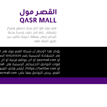
قصر مول هو أكبر مركز تسوق ومركز
ترفيهي. يقع في جنوب وسط مدينة
الرياض وفي منطقة حيوية بالقرب من
طريق الملك فهد.
يؤكد هذا الإخطار أن شركة القصر مول هي ال
أو qasrmall.com أو أي مواقع
القصر، يرجى التواصل معنا على: info@alqasrmall.com