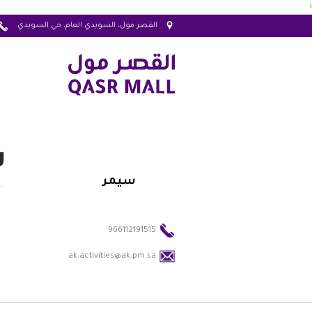
i
القصر مول، السويدي العام، حي السويدي
س
سيمر
966112191515
ak.activities@ak.pm.sa