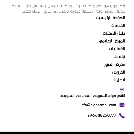
قصر مول هو أكبر مركز تسوق ومركز ترفيهي. يقع في جنوب وسط
مدينة الرياض وفي منطقة حيوية بالقرب من طريق الملك فهد.
الصفحة الرئيسية
الخدمات
دليل المحلات
المركز الإعلامي
الفعاليات
نبذة عنا
معرض الصور
العروض
اتصل بنا
القصر مول، السويدي العام، حي السويدي
info@alqasrmall.com
+966118250777