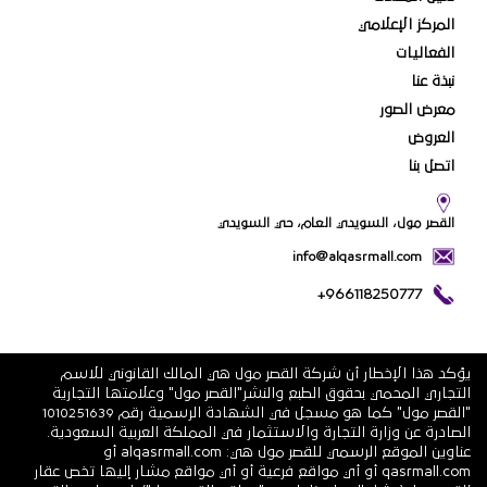
المركز الإعلامي
الفعاليات
نبذة عنا
معرض الصور
العروض
اتصل بنا
القصر مول، السويدي العام، حي السويدي
info@alqasrmall.com
+966118250777
يؤكد هذا الإخطار أن شركة القصر مول هي المالك القانوني للاسم
التجاري المحمي بحقوق الطبع والنشر"القصر مول" وعلامتها التجارية
"القصر مول" كما هو مسجل في الشهادة الرسمية رقم 1010251639
الصادرة عن وزارة التجارة والاستثمار في المملكة العربية السعودية.
عناوين الموقع الرسمي للقصر مول هي: alqasrmall.com أو
qasrmall.com أو أي مواقع فرعية أو أي مواقع مشار إليها تخص عقار