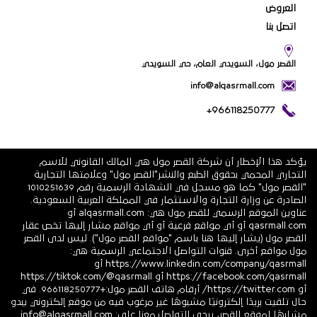
العروض
اتصل بنا
القصر مول، السويدي العام، حي السويدي
info@alqasrmall.com
+966118250777
يؤكد هذا الإخطار أن شركة القصر مول هي المالك القانوني للاسم
التجاري المحمي بحقوق الطبع والنشر"القصر مول" وعلامتها التجارية
"القصر مول" كما هو مسجل في الشهادة الرسمية رقم 1010251639
الصادرة عن وزارة التجارة والاستثمار في المملكة العربية السعودية.
عناوين الموقع الرسمي للقصر مول هي: alqasrmall.com أو
qasrmall.com أو أي مواقع فرعية أو أي مواقع مشار إليها تخص عقار
القصر مول (يشار إليها هنا باسم "مواقع القصر مول"). ليس لدى القصر
مول مواقع أخرى. قنوات التواصل الاجتماعي الرسمية هي:
https://www.linkedin.com/company/qasrmall أو
https://facebook.com/qasrmall أو https://tiktok.com/@qasrmall
أو https://twitter.com/ أرقام هاتف القصر مول:+966118250777. في
حال تلقيت بريدًا إلكترونيًا مشبوهًا غير مرغوب فيه من موقع إلكتروني يبدو
مشابهًا لموقع القصر، يرجى التواصل معنا على: info@alqasrmall.com