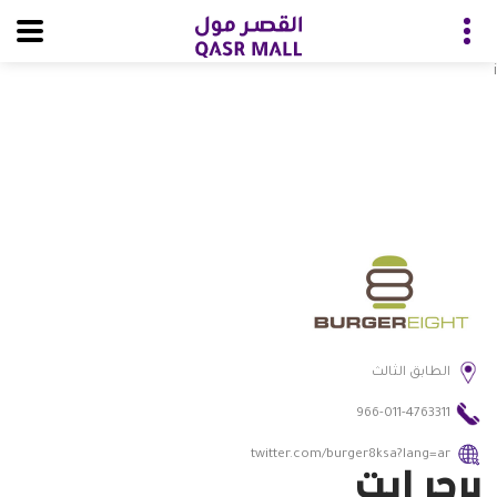
i
الطابق الثالث
966-011-4763311
twitter.com/burger8ksa?lang=ar
برجر ايت