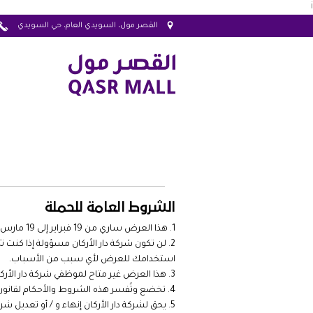
i
القصر مول، السويدي العام، حي السويدي
الشروط العامة للحملة
هذا العرض ساري من 19 فبراير إلى 19 مارس شامل (“المدة”) – مالم تقرر شركة دار الأركان خلاف ذلك.
لن تكون شركة دار الأركان مسؤولة إذا كنت
استخدامك للعرض لأي سبب من الأسباب.
هذا العرض غير متاح لموظفي شركة دار الأرك
تخضع وتُفسر هذه الشروط والأحكام لقانون 
يحق لشركة دار الأركان إنهاء و / أو تعديل شر