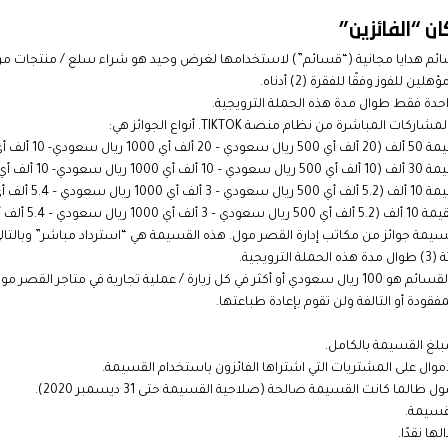
 الأركان ثلاثة (3) كتيبات قسائم هدايا مجانية (“قسائم”) لاستخدامها لغرض وحيد هو شراء سلع / من
واحدة فقط طوال مدة هذه الحملة الترويجية.
 المباشرة من نظام منصة TIKTOK. أنواع الجوائز هي:
10 ريال سعودي)
10 ريال سعودي)
10 ريال سعودي)
 100 ريال سعودي)
 جوائز من مكاتب إدارة القصر مول. هذه القسيمة هي “استرداد مباشر” وبالتال
جية.
جارية في متاجر القصر مول.
قودة أو التالفة ولن تقوم بإعادة طباعتها.
بلغ القسيمة بالكامل.
موال على المشتريات التي اشتراها الفائزون باستخدام القسيمة.
ما كانت القسيمة صالحة (صلاحية القسيمة حتى 31 ديسمبر 2020).
لقسيمة.
ها نقدًا.