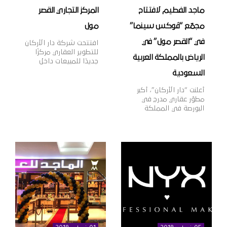
ماجد الفطيم لافتتاح
المركز التجاري القصر
مجمّع “ڤوكس سينما”
مول
في “القصر مول” في
افتتحت شركة دار الأركان
للتطوير العقاري مركزًا
الرياض بالمملكة العربية
جديدًا للمبيعات داخل
المركز التجاري “القصر
السعودية
مول” بمدينة الرياض،
بهدف تقديم خدمات
أعلنت “دار الأركان”، أكبر
المبيعات لعملائها وتعزيز
مطوّر عقاري مدرج في
قنوات التواصل معهم،
البورصة في المملكة
بالإضافة إلى عرض أحدث
العربية السعودية، اليوم
منتجات الشركة العقارية،
أنها وقّعت اتّفاقية مع
وذلك في إطار خطتها
مجموعة ماجد الفطيم،
الاستراتيجية لنمو
الشركة الرائدة في مجال
أعمالها داخل وخارج
تطوير وإدارة مراكز
المملكة. وتهدف دار
التسوق والمدن
الأركان، الشركة الرائدة
المتكاملة ومنشآت
في مجال التطوير العقاري
التجزئة والترفيه على
في المملكة العربية
مستوى منطقة الشرق
السعودية […]
الأوسط وأفريقيا وآسيا،
وذلك لافتتاح مجمّع دور
عرض “ڤوكس سينما”