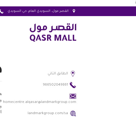
i
القصر مول، السويدي العام، حي السويدي
ه
الطابق الثاني
966502049861
ه
و
homecentre.alqasar@landmarkgroup.com
و
ا
landmarkgroup.com/sa