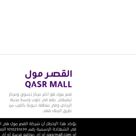
قصر مول هو أكبر مركز تسوق ومركز
ترفيهي. يقع في جنوب وسط مدينة
الرياض وفي منطقة حيوية بالقرب من
طريق الملك فهد.
يؤكد هذا الإخطار أن شركة القصر مول هي ال
أو qasrmall.com أو أي مواقع