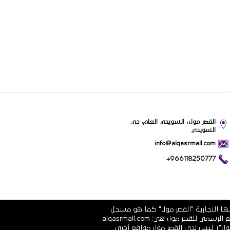
القصر مول، السويدي العام، حي
السويدي
info@alqasrmall.com
+966118250777
تها التجارية "القصر مول" كما هو مسجل
في الشهادة الرسمية رقم 1010251639 الصادرة عن وزارة التجارة والاستثمار في المملكة العربية السعودية. عناوين الموقع الرسمي للقصر مول هي: alqasrmall.com
قصر مول"). ليس لدى القصر مول مواقع أخرى.