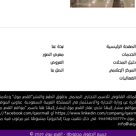
الصفحة الرئيسية
نبذة عنا
الخدمات
معرض الصور
دليل المحلات
العروض
المركز الإعلامي
اتصل بنا
الفعاليات
مالك القانوني للاسم التجاري المحمي بحقوق الطبع والنشر"القصر مول" وعلام
 فرعية أو أي مواقع مشار إليها تخص عقار القصر مول (يشار إليها هنا باسم "مواقع ال
أو https://twitter.com/ أرقام هاتف القصر مول:+966118250777. في حال تلقيت بريدًا إلكترونيً
جميع الحقوق محفوظة - القصر مول 2020 ©