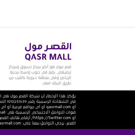
قصر مول هو أكبر مركز تسوق ومركز
ترفيهي. يقع في جنوب وسط مدينة
الرياض وفي منطقة حيوية بالقرب من
طريق الملك فهد.
يؤكد هذا الإخطار أن شركة القصر مول هي ال
أو qasrmall.com أو أي مواقع
القصر، يرجى التواصل معنا على: info@alqasrmall.com