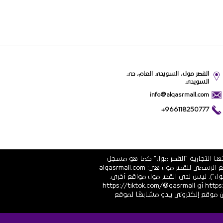
القصر مول، السويدي العام، حي
السويدي
info@alqasrmall.com
+966118250777
تها التجارية "القصر مول" كما هو مسجل
في الشهادة الرسمية رقم 1010251639 الصادرة عن وزارة التجارة والاستثمار في المملكة العربية السعودية. عناوين الموقع الرسمي للقصر مول هي: alqasrmall.com
قصر مول"). ليس لدى القصر مول مواقع أخرى.
قنوات التواصل الاجتماعي الرسمية هي: https://www.linkedin.com/company/qasrmall أو https://facebook.com/qasrmall أو https://tiktok.com/@qasrmall
ا مشبوهًا غير مرغوب فيه من موقع إلكتروني يبدو مشابهًا لموقع