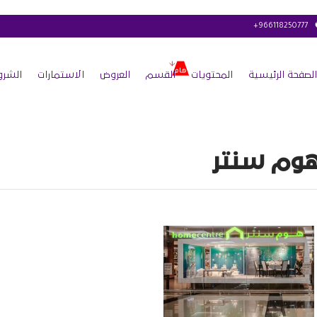
+966118250777
الصفحة الرئيسية
المحتويات
القسم
العروض
الاستمارات
الشرو
وم سنتر