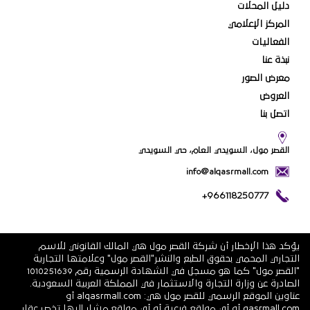
دليل المحلات
المركز الإعلامي
الفعاليات
نبذة عنا
معرض الصور
العروض
اتصل بنا
القصر مول، السويدي العام، حي السويدي
info@alqasrmall.com
+966118250777
يؤكد هذا الإخطار أن شركة القصر مول هي المالك القانوني للاسم
التجاري المحمي بحقوق الطبع والنشر"القصر مول" وعلامتها التجارية
"القصر مول" كما هو مسجل في الشهادة الرسمية رقم 1010251639
الصادرة عن وزارة التجارة والاستثمار في المملكة العربية السعودية.
عناوين الموقع الرسمي للقصر مول هي: alqasrmall.com أو
qasrmall.com أو أي مواقع فرعية أو أي مواقع مشار إليها تخص عقار