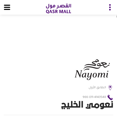
i
الطابق الأول
966-011-4143548
نعومي الخليج