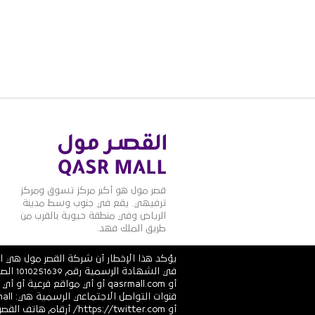
قصر مول هو أكبر مركز تسوق ومركز
ترفيهي. يقع في جنوب وسط مدينة
الرياض وفي منطقة حيوية بالقرب من
طريق الملك فهد.
يؤكد هذا الإخطار أن شركة القصر مول هي ال
أو qasrmall.com أو أي مواقع