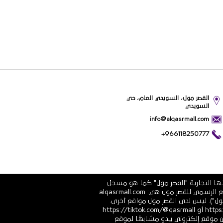
القصر مول، السويدي العام، حي
السويدي
info@alqasrmall.com
+966118250777
تها التجارية "القصر مول" كما هو مسجل
في الشهادة الرسمية رقم 1010251639 الصادرة عن وزارة التجارة والاستثمار في المملكة العربية السعودية. عناوين الموقع الرسمي للقصر مول هي: alqasrmall.com
قصر مول"). ليس لدى القصر مول مواقع أخرى.
قنوات التواصل الاجتماعي الرسمية هي: https://www.linkedin.com/company/qasrmall أو https://facebook.com/qasrmall أو https://tiktok.com/@qasrmall
ا مشبوهًا غير مرغوب فيه من موقع إلكتروني يبدو مشابهًا لموقع