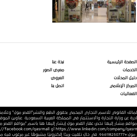
الصفحة الرئيسية
نبذة عنا
الخدمات
معرض الصور
دليل المحلات
العروض
المركز الإعلامي
اتصل بنا
الفعاليات
مالك القانوني للاسم التجاري المحمي بحقوق الطبع والنشر"القصر مول" وعلام
 فرعية أو أي مواقع مشار إليها تخص عقار القصر مول (يشار إليها هنا باسم "مواقع ال
أو https://twitter.com/ أرقام هاتف القصر مول:+966118250777. في حال تلقيت بريدًا إلكترونيً