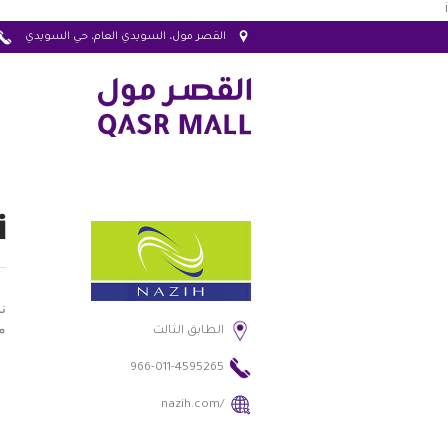
i
القصر مول، السويدي العام، حي السويدي
ن
ن
م
الطابق الثالث
966-011-4595265
nazih.com/