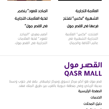
[…]
العلامة التجارية
الماجد للعود” ينضم
الشهيرة “نكس” تفتتح
لنخبة العلامات التجارية
فرعها في القصر مول
في القصر مول”
افتتحت “نكس” العلامة
أنضم معرض “الماجد
التجارية الشهيرة في
للعود” لنخبة العلامات
عالم الأناقة والجمال
التجارية في القصر مول،
فرعها الجديد في القصر
ويعتبر “الماجد للعود”
مول، وتأسست علامة
واحدًا من أشهر الأسماء
“نكس” عام 1999م
التجارية في تجارة العود
لتقدم مجموعة واسعة
والعطورات الشرقية
من مستحضرات التجميل
والغربية في المملكة،
العصرية والجريئة التي
بخبرة تزيد عن 60 عامًا،
تلبي مختلف أذواق
وبعدد فروع يزيد عن 100
النساء، حيث تتضمن
فرع بالمملكة، وتتميز
قصر مول هو أكبر مركز تسوق ومركز ترفيهي. يقع في جنوب وسط
2000 منتج بألوان وظلال
منتجات “الماجد للعود”
مدينة الرياض وفي منطقة حيوية بالقرب من طريق الملك فهد.
متنوعة بأسعار مناسبة،
بالجودة العالية والقيمة
الصفحة الرئيسية
وتنتشر منتجاتها في أكثر
الأفضل للمستهلك
من 70 دولة حول العالم،
وتنوعها الذي يلبي
الخدمات
لتصبح ذات شهرة عالمية
مختلف أذواق ورغبات
دليل المحلات
وواحدة […]
عملائها.