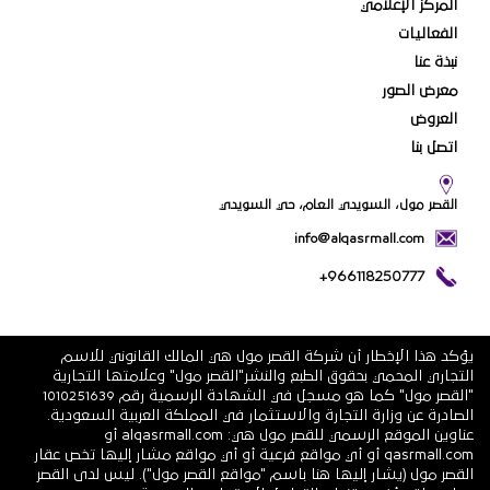
المركز الإعلامي
الفعاليات
نبذة عنا
معرض الصور
العروض
اتصل بنا
القصر مول، السويدي العام، حي السويدي
info@alqasrmall.com
+966118250777
يؤكد هذا الإخطار أن شركة القصر مول هي المالك القانوني للاسم
التجاري المحمي بحقوق الطبع والنشر"القصر مول" وعلامتها التجارية
"القصر مول" كما هو مسجل في الشهادة الرسمية رقم 1010251639
الصادرة عن وزارة التجارة والاستثمار في المملكة العربية السعودية.
عناوين الموقع الرسمي للقصر مول هي: alqasrmall.com أو
qasrmall.com أو أي مواقع فرعية أو أي مواقع مشار إليها تخص عقار
القصر مول (يشار إليها هنا باسم "مواقع القصر مول"). ليس لدى القصر