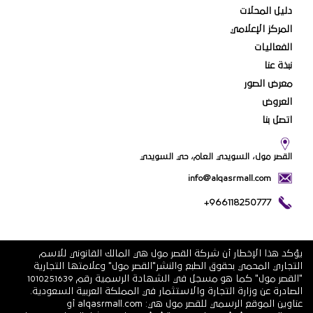
دليل المحلات
المركز الإعلامي
الفعاليات
نبذة عنا
معرض الصور
العروض
اتصل بنا
القصر مول، السويدي العام، حي السويدي
info@alqasrmall.com
+966118250777
يؤكد هذا الإخطار أن شركة القصر مول هي المالك القانوني للاسم
التجاري المحمي بحقوق الطبع والنشر"القصر مول" وعلامتها التجارية
"القصر مول" كما هو مسجل في الشهادة الرسمية رقم 1010251639
الصادرة عن وزارة التجارة والاستثمار في المملكة العربية السعودية.
عناوين الموقع الرسمي للقصر مول هي: alqasrmall.com أو