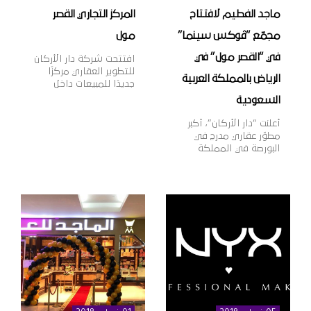
ماجد الفطيم لافتتاح
المركز التجاري القصر
مجمّع “ڤوكس سينما”
مول
في “القصر مول” في
افتتحت شركة دار الأركان
للتطوير العقاري مركزًا
الرياض بالمملكة العربية
جديدًا للمبيعات داخل
المركز التجاري “القصر
السعودية
مول” بمدينة الرياض،
بهدف تقديم خدمات
أعلنت “دار الأركان”، أكبر
المبيعات لعملائها وتعزيز
مطوّر عقاري مدرج في
قنوات التواصل معهم،
البورصة في المملكة
بالإضافة إلى عرض أحدث
العربية السعودية، اليوم
منتجات الشركة العقارية،
أنها وقّعت اتّفاقية مع
وذلك في إطار خطتها
مجموعة ماجد الفطيم،
الاستراتيجية لنمو
الشركة الرائدة في مجال
أعمالها داخل وخارج
تطوير وإدارة مراكز
المملكة. وتهدف دار
التسوق والمدن
الأركان، الشركة الرائدة
المتكاملة ومنشآت
في مجال التطوير العقاري
التجزئة والترفيه على
في المملكة العربية
مستوى منطقة الشرق
السعودية […]
الأوسط وأفريقيا وآسيا،
وذلك لافتتاح مجمّع دور
عرض “ڤوكس سينما”