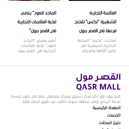
[…]
العلامة التجارية
الماجد للعود” ينضم
الشهيرة “نكس” تفتتح
لنخبة العلامات التجارية
فرعها في القصر مول
في القصر مول”
افتتحت “نكس” العلامة
أنضم معرض “الماجد
التجارية الشهيرة في
للعود” لنخبة العلامات
عالم الأناقة والجمال
التجارية في القصر مول،
فرعها الجديد في القصر
ويعتبر “الماجد للعود”
مول، وتأسست علامة
واحدًا من أشهر الأسماء
“نكس” عام 1999م
التجارية في تجارة العود
لتقدم مجموعة واسعة
والعطورات الشرقية
من مستحضرات التجميل
والغربية في المملكة،
العصرية والجريئة التي
بخبرة تزيد عن 60 عامًا،
تلبي مختلف أذواق
وبعدد فروع يزيد عن 100
النساء، حيث تتضمن
فرع بالمملكة، وتتميز
قصر مول هو أكبر مركز تسوق ومركز ترفيهي. يقع في جنوب وسط
2000 منتج بألوان وظلال
منتجات “الماجد للعود”
مدينة الرياض وفي منطقة حيوية بالقرب من طريق الملك فهد.
متنوعة بأسعار مناسبة،
بالجودة العالية والقيمة
الصفحة الرئيسية
وتنتشر منتجاتها في أكثر
الأفضل للمستهلك
من 70 دولة حول العالم،
وتنوعها الذي يلبي
الخدمات
لتصبح ذات شهرة عالمية
مختلف أذواق ورغبات
دليل المحلات
وواحدة […]
عملائها.