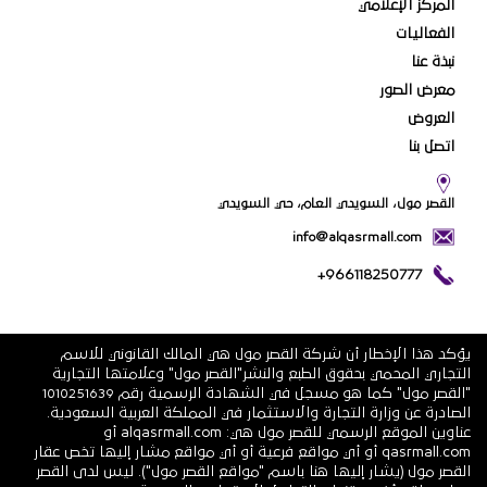
المركز الإعلامي
الفعاليات
نبذة عنا
معرض الصور
العروض
اتصل بنا
القصر مول، السويدي العام، حي السويدي
info@alqasrmall.com
+966118250777
يؤكد هذا الإخطار أن شركة القصر مول هي المالك القانوني للاسم
التجاري المحمي بحقوق الطبع والنشر"القصر مول" وعلامتها التجارية
"القصر مول" كما هو مسجل في الشهادة الرسمية رقم 1010251639
الصادرة عن وزارة التجارة والاستثمار في المملكة العربية السعودية.
عناوين الموقع الرسمي للقصر مول هي: alqasrmall.com أو
qasrmall.com أو أي مواقع فرعية أو أي مواقع مشار إليها تخص عقار
القصر مول (يشار إليها هنا باسم "مواقع القصر مول"). ليس لدى القصر