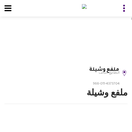
i
ملفع وشيلة
الطابق الثالث
966-011-4373704
ملفع وشيلة