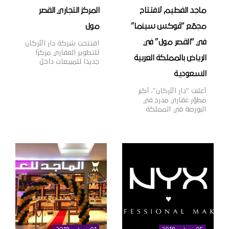
ماجد الفطيم لافتتاح
المركز التجاري القصر
مجمّع “ڤوكس سينما”
مول
في “القصر مول” في
افتتحت شركة دار الأركان
للتطوير العقاري مركزًا
الرياض بالمملكة العربية
جديدًا للمبيعات داخل
المركز التجاري “القصر
السعودية
مول” بمدينة الرياض،
بهدف تقديم خدمات
أعلنت “دار الأركان”، أكبر
المبيعات لعملائها وتعزيز
مطوّر عقاري مدرج في
قنوات التواصل معهم،
البورصة في المملكة
بالإضافة إلى عرض أحدث
العربية السعودية، اليوم
منتجات الشركة العقارية،
أنها وقّعت اتّفاقية مع
وذلك في إطار خطتها
مجموعة ماجد الفطيم،
الاستراتيجية لنمو
الشركة الرائدة في مجال
أعمالها داخل وخارج
تطوير وإدارة مراكز
المملكة. وتهدف دار
التسوق والمدن
الأركان، الشركة الرائدة
المتكاملة ومنشآت
في مجال التطوير العقاري
التجزئة والترفيه على
في المملكة العربية
مستوى منطقة الشرق
السعودية […]
الأوسط وأفريقيا وآسيا،
وذلك لافتتاح مجمّع دور
عرض “ڤوكس سينما”