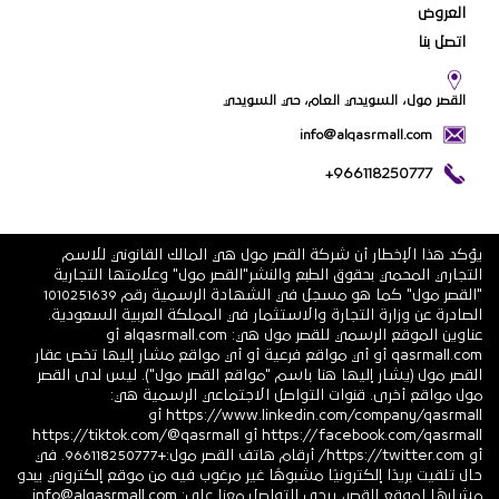
العروض
اتصل بنا
القصر مول، السويدي العام، حي السويدي
info@alqasrmall.com
+966118250777
يؤكد هذا الإخطار أن شركة القصر مول هي المالك القانوني للاسم
التجاري المحمي بحقوق الطبع والنشر"القصر مول" وعلامتها التجارية
"القصر مول" كما هو مسجل في الشهادة الرسمية رقم 1010251639
الصادرة عن وزارة التجارة والاستثمار في المملكة العربية السعودية.
عناوين الموقع الرسمي للقصر مول هي: alqasrmall.com أو
qasrmall.com أو أي مواقع فرعية أو أي مواقع مشار إليها تخص عقار
القصر مول (يشار إليها هنا باسم "مواقع القصر مول"). ليس لدى القصر
مول مواقع أخرى. قنوات التواصل الاجتماعي الرسمية هي:
https://www.linkedin.com/company/qasrmall أو
https://facebook.com/qasrmall أو https://tiktok.com/@qasrmall
أو https://twitter.com/ أرقام هاتف القصر مول:+966118250777. في
حال تلقيت بريدًا إلكترونيًا مشبوهًا غير مرغوب فيه من موقع إلكتروني يبدو
مشابهًا لموقع القصر، يرجى التواصل معنا على: info@alqasrmall.com