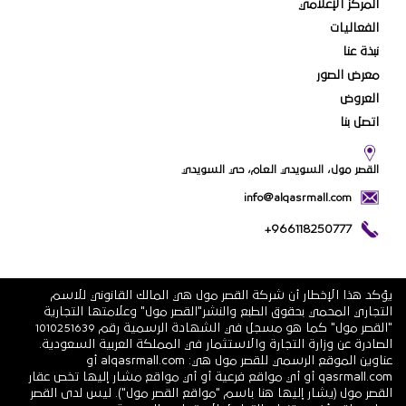
المركز الإعلامي
الفعاليات
نبذة عنا
معرض الصور
العروض
اتصل بنا
القصر مول، السويدي العام، حي السويدي
info@alqasrmall.com
+966118250777
يؤكد هذا الإخطار أن شركة القصر مول هي المالك القانوني للاسم
التجاري المحمي بحقوق الطبع والنشر"القصر مول" وعلامتها التجارية
"القصر مول" كما هو مسجل في الشهادة الرسمية رقم 1010251639
الصادرة عن وزارة التجارة والاستثمار في المملكة العربية السعودية.
عناوين الموقع الرسمي للقصر مول هي: alqasrmall.com أو
qasrmall.com أو أي مواقع فرعية أو أي مواقع مشار إليها تخص عقار
القصر مول (يشار إليها هنا باسم "مواقع القصر مول"). ليس لدى القصر