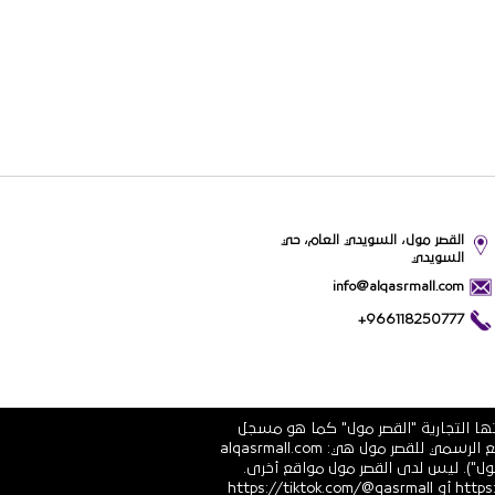
القصر مول، السويدي العام، حي
السويدي
info@alqasrmall.com
+966118250777
تها التجارية "القصر مول" كما هو مسجل
في الشهادة الرسمية رقم 1010251639 الصادرة عن وزارة التجارة والاستثمار في المملكة العربية السعودية. عناوين الموقع الرسمي للقصر مول هي: alqasrmall.com
قصر مول"). ليس لدى القصر مول مواقع أخرى.
قنوات التواصل الاجتماعي الرسمية هي: https://www.linkedin.com/company/qasrmall أو https://facebook.com/qasrmall أو https://tiktok.com/@qasrmall