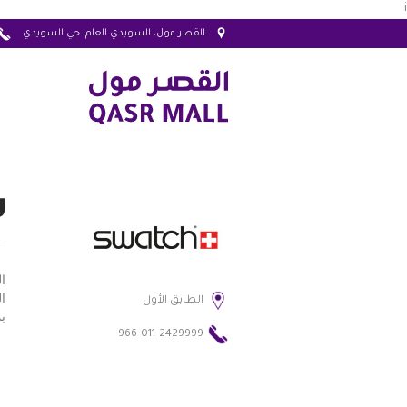
i
القصر مول، السويدي العام، حي السويدي
س
ا
ا
الطابق الأول
بم
966-011-2429999