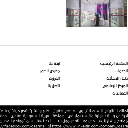
الصفحة الرئيسية
نبذة عنا
الخدمات
معرض الصور
دليل المحلات
العروض
المركز الإعلامي
اتصل بنا
الفعاليات
مالك القانوني للاسم التجاري المحمي بحقوق الطبع والنشر"القصر مول" وعلام
 فرعية أو أي مواقع مشار إليها تخص عقار القصر مول (يشار إليها هنا باسم "مواقع ال