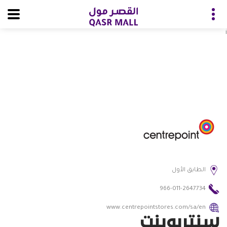
i
الطابق الأول
966-011-2647734
www.centrepointstores.com/sa/en
سنتربوينت