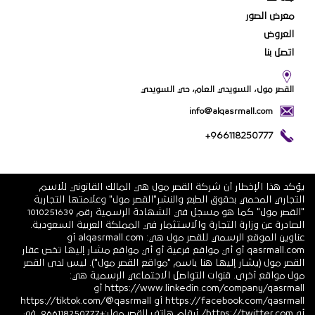
معرض الصور
العروض
اتصل بنا
القصر مول، السويدي العام، حي السويدي
info@alqasrmall.com
+966118250777
يؤكد هذا الإخطار أن شركة القصر مول هي المالك القانوني للاسم
التجاري المحمي بحقوق الطبع والنشر"القصر مول" وعلامتها التجارية
"القصر مول" كما هو مسجل في الشهادة الرسمية رقم 1010251639
الصادرة عن وزارة التجارة والاستثمار في المملكة العربية السعودية.
عناوين الموقع الرسمي للقصر مول هي: alqasrmall.com أو
qasrmall.com أو أي مواقع فرعية أو أي مواقع مشار إليها تخص عقار
القصر مول (يشار إليها هنا باسم "مواقع القصر مول"). ليس لدى القصر
مول مواقع أخرى. قنوات التواصل الاجتماعي الرسمية هي:
https://www.linkedin.com/company/qasrmall أو
https://facebook.com/qasrmall أو https://tiktok.com/@qasrmall
أو https://twitter.com/ أرقام هاتف القصر مول:+966118250777. في