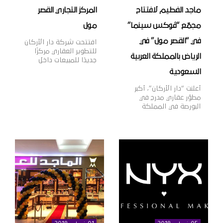
ماجد الفطيم لافتتاح
المركز التجاري القصر
مجمّع “ڤوكس سينما”
مول
في “القصر مول” في
افتتحت شركة دار الأركان
للتطوير العقاري مركزًا
الرياض بالمملكة العربية
جديدًا للمبيعات داخل
المركز التجاري “القصر
السعودية
مول” بمدينة الرياض،
بهدف تقديم خدمات
أعلنت “دار الأركان”، أكبر
المبيعات لعملائها وتعزيز
مطوّر عقاري مدرج في
قنوات التواصل معهم،
البورصة في المملكة
بالإضافة إلى عرض أحدث
العربية السعودية، اليوم
منتجات الشركة العقارية،
أنها وقّعت اتّفاقية مع
وذلك في إطار خطتها
مجموعة ماجد الفطيم،
الاستراتيجية لنمو
الشركة الرائدة في مجال
أعمالها داخل وخارج
تطوير وإدارة مراكز
المملكة. وتهدف دار
التسوق والمدن
الأركان، الشركة الرائدة
المتكاملة ومنشآت
في مجال التطوير العقاري
التجزئة والترفيه على
في المملكة العربية
مستوى منطقة الشرق
السعودية […]
الأوسط وأفريقيا وآسيا،
وذلك لافتتاح مجمّع دور
عرض “ڤوكس سينما”