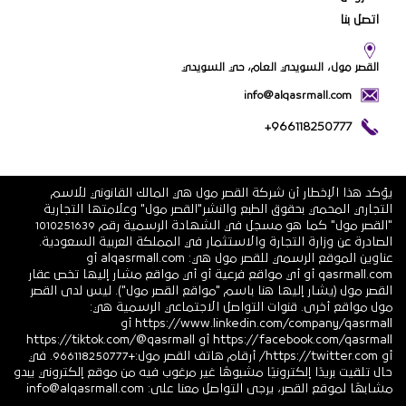
اتصل بنا
القصر مول، السويدي العام، حي السويدي
info@alqasrmall.com
+966118250777
يؤكد هذا الإخطار أن شركة القصر مول هي المالك القانوني للاسم
التجاري المحمي بحقوق الطبع والنشر"القصر مول" وعلامتها التجارية
"القصر مول" كما هو مسجل في الشهادة الرسمية رقم 1010251639
الصادرة عن وزارة التجارة والاستثمار في المملكة العربية السعودية.
عناوين الموقع الرسمي للقصر مول هي: alqasrmall.com أو
qasrmall.com أو أي مواقع فرعية أو أي مواقع مشار إليها تخص عقار
القصر مول (يشار إليها هنا باسم "مواقع القصر مول"). ليس لدى القصر
مول مواقع أخرى. قنوات التواصل الاجتماعي الرسمية هي:
https://www.linkedin.com/company/qasrmall أو
https://facebook.com/qasrmall أو https://tiktok.com/@qasrmall
أو https://twitter.com/ أرقام هاتف القصر مول:+966118250777. في
حال تلقيت بريدًا إلكترونيًا مشبوهًا غير مرغوب فيه من موقع إلكتروني يبدو
مشابهًا لموقع القصر، يرجى التواصل معنا على: info@alqasrmall.com