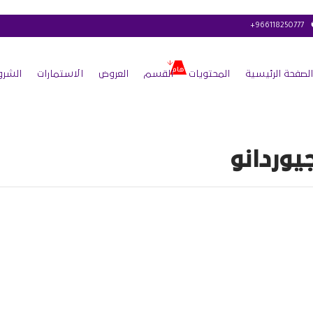
+966118250777
الصفحة الرئيسية
المحتويات
القسم
العروض
الاستمارات
الشرو
يوردانو