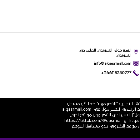
القصر مول، السويدي العام، حي
السويدي
info@alqasrmall.com
+966118250777
تها التجارية "القصر مول" كما هو مسجل
في الشهادة الرسمية رقم 1010251639 الصادرة عن وزارة التجارة والاستثمار في المملكة العربية السعودية. عناوين الموقع الرسمي للقصر مول هي: alqasrmall.com
قصر مول"). ليس لدى القصر مول مواقع أخرى.
قنوات التواصل الاجتماعي الرسمية هي: https://www.linkedin.com/company/qasrmall أو https://facebook.com/qasrmall أو https://tiktok.com/@qasrmall
ا مشبوهًا غير مرغوب فيه من موقع إلكتروني يبدو مشابهًا لموقع