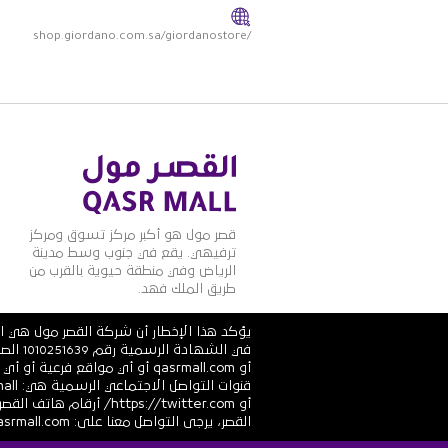
shop.giordano.com.sa/giordanostore/
قصر مول هو أكبر مركز تسوق ومركز
ترفيهي. يقع في جنوب وسط مدينة
الرياض وفي منطقة حيوية بالقرب من
طريق الملك فهد.
يؤكد هذا الإخطار أن شركة القصر مول هي ال
أو qasrmall.com أو أي مواقع
القصر، يرجى التواصل معنا على: info@alqasrmall.com