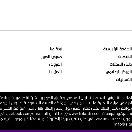
الصفحة الرئيسية
نبذة عنا
الخدمات
معرض الصور
دليل المحلات
العروض
المركز الإعلامي
اتصل بنا
الفعاليات
مالك القانوني للاسم التجاري المحمي بحقوق الطبع والنشر"القصر مول" وعلام
 فرعية أو أي مواقع مشار إليها تخص عقار القصر مول (يشار إليها هنا باسم "مواقع ال
أو https://twitter.com/ أرقام هاتف القصر مول:+966118250777. في حال تلقيت بريدًا إلكترونيً