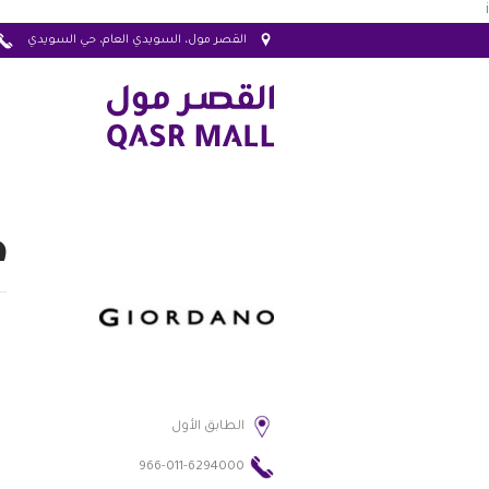
i
القصر مول، السويدي العام، حي السويدي
ج
الطابق الأول
966-011-6294000