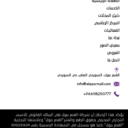
الصفحة الرئيسية
الخدمات
دليل المحلات
المركز الإعلامي
الفعاليات
نبذة عنا
معرض الصور
العروض
اتصل بنا
القصر مول، السويدي العام، حي السويدي
info@alqasrmall.com
+966118250777
يؤكد هذا الإخطار أن شركة القصر مول هي المالك القانوني للاسم
التجاري المحمي بحقوق الطبع والنشر"القصر مول" وعلامتها التجارية
"القصر مول" كما هو مسجل في الشهادة الرسمية رقم 1010251639