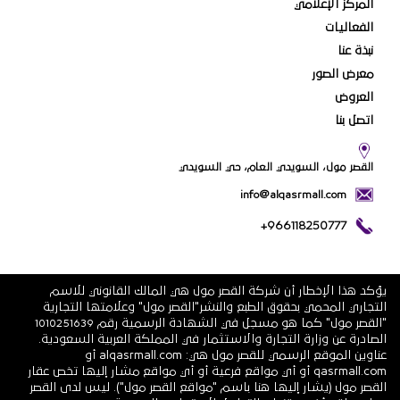
المركز الإعلامي
الفعاليات
نبذة عنا
معرض الصور
العروض
اتصل بنا
القصر مول، السويدي العام، حي السويدي
info@alqasrmall.com
+966118250777
يؤكد هذا الإخطار أن شركة القصر مول هي المالك القانوني للاسم
التجاري المحمي بحقوق الطبع والنشر"القصر مول" وعلامتها التجارية
"القصر مول" كما هو مسجل في الشهادة الرسمية رقم 1010251639
الصادرة عن وزارة التجارة والاستثمار في المملكة العربية السعودية.
عناوين الموقع الرسمي للقصر مول هي: alqasrmall.com أو
qasrmall.com أو أي مواقع فرعية أو أي مواقع مشار إليها تخص عقار
القصر مول (يشار إليها هنا باسم "مواقع القصر مول"). ليس لدى القصر