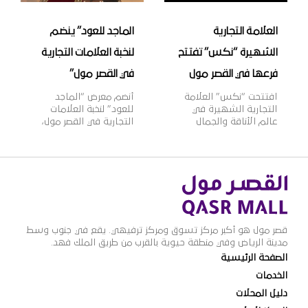
[…]
العلامة التجارية
الماجد للعود” ينضم
الشهيرة “نكس” تفتتح
لنخبة العلامات التجارية
فرعها في القصر مول
في القصر مول”
افتتحت “نكس” العلامة
أنضم معرض “الماجد
التجارية الشهيرة في
للعود” لنخبة العلامات
عالم الأناقة والجمال
التجارية في القصر مول،
فرعها الجديد في القصر
ويعتبر “الماجد للعود”
مول، وتأسست علامة
واحدًا من أشهر الأسماء
“نكس” عام 1999م
التجارية في تجارة العود
لتقدم مجموعة واسعة
والعطورات الشرقية
من مستحضرات التجميل
والغربية في المملكة،
العصرية والجريئة التي
بخبرة تزيد عن 60 عامًا،
تلبي مختلف أذواق
وبعدد فروع يزيد عن 100
النساء، حيث تتضمن
فرع بالمملكة، وتتميز
قصر مول هو أكبر مركز تسوق ومركز ترفيهي. يقع في جنوب وسط
2000 منتج بألوان وظلال
منتجات “الماجد للعود”
مدينة الرياض وفي منطقة حيوية بالقرب من طريق الملك فهد.
متنوعة بأسعار مناسبة،
بالجودة العالية والقيمة
الصفحة الرئيسية
وتنتشر منتجاتها في أكثر
الأفضل للمستهلك
من 70 دولة حول العالم،
وتنوعها الذي يلبي
الخدمات
لتصبح ذات شهرة عالمية
مختلف أذواق ورغبات
دليل المحلات
وواحدة […]
عملائها.