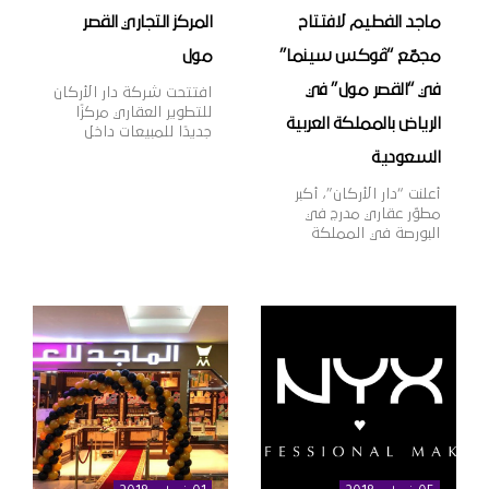
ماجد الفطيم لافتتاح
المركز التجاري القصر
مجمّع “ڤوكس سينما”
مول
في “القصر مول” في
افتتحت شركة دار الأركان
للتطوير العقاري مركزًا
الرياض بالمملكة العربية
جديدًا للمبيعات داخل
المركز التجاري “القصر
السعودية
مول” بمدينة الرياض،
بهدف تقديم خدمات
أعلنت “دار الأركان”، أكبر
المبيعات لعملائها وتعزيز
مطوّر عقاري مدرج في
قنوات التواصل معهم،
البورصة في المملكة
بالإضافة إلى عرض أحدث
العربية السعودية، اليوم
منتجات الشركة العقارية،
أنها وقّعت اتّفاقية مع
وذلك في إطار خطتها
مجموعة ماجد الفطيم،
الاستراتيجية لنمو
الشركة الرائدة في مجال
أعمالها داخل وخارج
تطوير وإدارة مراكز
المملكة. وتهدف دار
التسوق والمدن
الأركان، الشركة الرائدة
المتكاملة ومنشآت
في مجال التطوير العقاري
التجزئة والترفيه على
في المملكة العربية
مستوى منطقة الشرق
السعودية […]
الأوسط وأفريقيا وآسيا،
وذلك لافتتاح مجمّع دور
عرض “ڤوكس سينما”