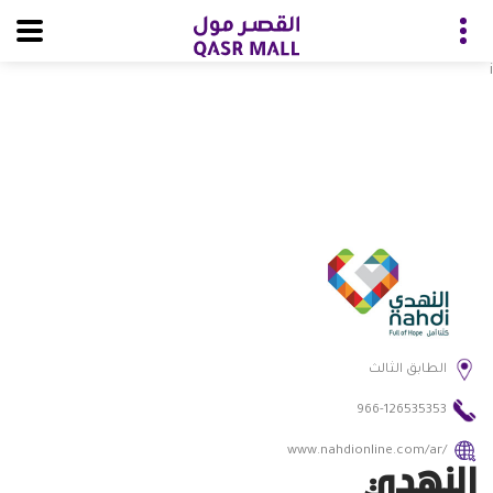
i
الطابق الثالث
966-126535353
www.nahdionline.com/ar/
النهدي