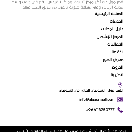
قصر مول هو أكبر مركز تسوق ومركز ترفيهي. يقع في جنوب وسط
مدينة الرياض وفي منطقة حيوية بالقرب من طريق الملك فهد.
الصفحة الرئيسية
الخدمات
دليل المحلات
المركز الإعلامي
الفعاليات
نبذة عنا
معرض الصور
العروض
اتصل بنا
القصر مول، السويدي العام، حي السويدي
info@alqasrmall.com
+966118250777
يؤكد هذا الإخطار أن شركة القصر مول هي المالك القانوني للاسم