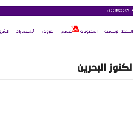
+966118250777
الصفحة الرئيسية
المحتويات
القسم
العروض
الاستمارات
الشرو
لكنوز البحرين