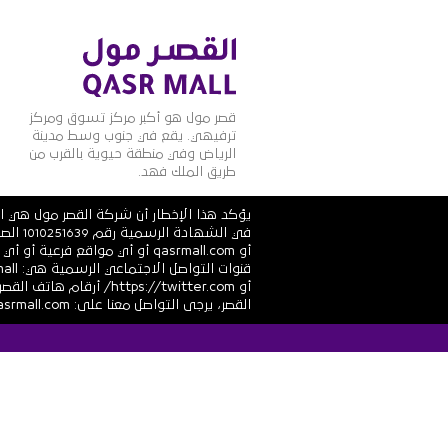
قصر مول هو أكبر مركز تسوق ومركز
ترفيهي. يقع في جنوب وسط مدينة
الرياض وفي منطقة حيوية بالقرب من
طريق الملك فهد.
يؤكد هذا الإخطار أن شركة القصر مول هي ال
أو qasrmall.com أو أي مواقع
القصر، يرجى التواصل معنا على: info@alqasrmall.com