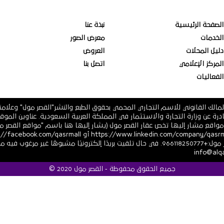
الصفحة الرئيسية
نبذة عنا
الخدمات
معرض الصور
دليل المحلات
العروض
المركز الإعلامي
اتصل بنا
الفعاليات
مالك القانوني للاسم التجاري المحمي بحقوق الطبع والنشر"القصر مول" وعلام
 فرعية أو أي مواقع مشار إليها تخص عقار القصر مول (يشار إليها هنا باسم "مواقع ال
أو https://twitter.com/ أرقام هاتف القصر مول:+966118250777. في حال تلقيت بريدًا إلكترونيً
جميع الحقوق محفوظة - القصر مول 2020 ©