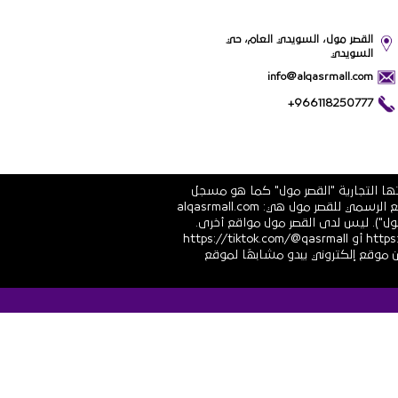
القصر مول، السويدي العام، حي
السويدي
info@alqasrmall.com
+966118250777
تها التجارية "القصر مول" كما هو مسجل
في الشهادة الرسمية رقم 1010251639 الصادرة عن وزارة التجارة والاستثمار في المملكة العربية السعودية. عناوين الموقع الرسمي للقصر مول هي: alqasrmall.com
قصر مول"). ليس لدى القصر مول مواقع أخرى.
قنوات التواصل الاجتماعي الرسمية هي: https://www.linkedin.com/company/qasrmall أو https://facebook.com/qasrmall أو https://tiktok.com/@qasrmall
ا مشبوهًا غير مرغوب فيه من موقع إلكتروني يبدو مشابهًا لموقع