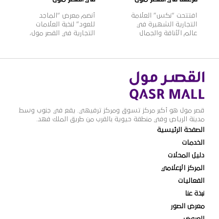
افتتحت “نكس” العلامة
أنضم معرض “الماجد
التجارية الشهيرة في
للعود” لنخبة العلامات
عالم الأناقة والجمال
التجارية في القصر مول،
فرعها الجديد في القصر
ويعتبر “الماجد للعود”
مول، وتأسست علامة
واحدًا من أشهر الأسماء
“نكس” عام 1999م
التجارية في تجارة العود
لتقدم مجموعة واسعة
والعطورات الشرقية
من مستحضرات التجميل
والغربية في المملكة،
العصرية والجريئة التي
بخبرة تزيد عن 60 عامًا،
تلبي مختلف أذواق
وبعدد فروع يزيد عن 100
النساء، حيث تتضمن
فرع بالمملكة، وتتميز
قصر مول هو أكبر مركز تسوق ومركز ترفيهي. يقع في جنوب وسط
2000 منتج بألوان وظلال
منتجات “الماجد للعود”
مدينة الرياض وفي منطقة حيوية بالقرب من طريق الملك فهد.
متنوعة بأسعار مناسبة،
بالجودة العالية والقيمة
الصفحة الرئيسية
وتنتشر منتجاتها في أكثر
الأفضل للمستهلك
من 70 دولة حول العالم،
وتنوعها الذي يلبي
الخدمات
لتصبح ذات شهرة عالمية
مختلف أذواق ورغبات
دليل المحلات
وواحدة […]
عملائها.
المركز الإعلامي
الفعاليات
نبذة عنا
معرض الصور