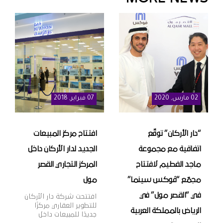
02
مارس
, 2020
07
فبراير
, 2018
“دار الأركان” توقّع
افتتاح مركز المبيعات
اتفاقية مع مجموعة
الجديد لدار الأركان داخل
ماجد الفطيم لافتتاح
المركز التجاري القصر
مجمّع “ڤوكس سينما”
مول
في “القصر مول” في
افتتحت شركة دار الأركان
للتطوير العقاري مركزًا
الرياض بالمملكة العربية
جديدًا للمبيعات داخل