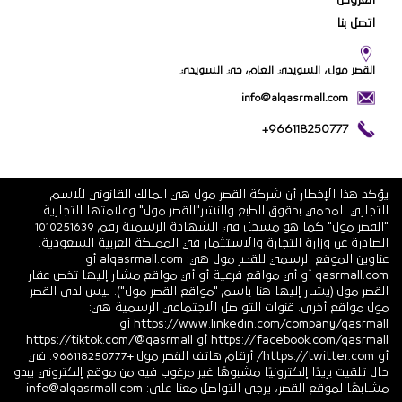
العروض
اتصل بنا
القصر مول، السويدي العام، حي السويدي
info@alqasrmall.com
+966118250777
يؤكد هذا الإخطار أن شركة القصر مول هي المالك القانوني للاسم
التجاري المحمي بحقوق الطبع والنشر"القصر مول" وعلامتها التجارية
"القصر مول" كما هو مسجل في الشهادة الرسمية رقم 1010251639
الصادرة عن وزارة التجارة والاستثمار في المملكة العربية السعودية.
عناوين الموقع الرسمي للقصر مول هي: alqasrmall.com أو
qasrmall.com أو أي مواقع فرعية أو أي مواقع مشار إليها تخص عقار
القصر مول (يشار إليها هنا باسم "مواقع القصر مول"). ليس لدى القصر
مول مواقع أخرى. قنوات التواصل الاجتماعي الرسمية هي:
https://www.linkedin.com/company/qasrmall أو
https://facebook.com/qasrmall أو https://tiktok.com/@qasrmall
أو https://twitter.com/ أرقام هاتف القصر مول:+966118250777. في
حال تلقيت بريدًا إلكترونيًا مشبوهًا غير مرغوب فيه من موقع إلكتروني يبدو
مشابهًا لموقع القصر، يرجى التواصل معنا على: info@alqasrmall.com