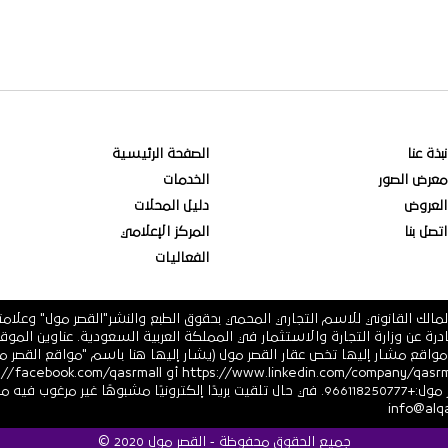
نبذة عنا
الصفحة الرئيسية
معرض الصور
الخدمات
العروض
دليل المحلات
اتصل بنا
المركز الإعلامي
الفعاليات
مالك القانوني للاسم التجاري المحمي بحقوق الطبع والنشر"القصر مول" وعلام
 فرعية أو أي مواقع مشار إليها تخص عقار القصر مول (يشار إليها هنا باسم "مواقع ال
أو https://twitter.com/ أرقام هاتف القصر مول:+966118250777. في حال تلقيت بريدًا إلكترونيً
جميع الحقوق محفوظة - القصر مول 2020 ©