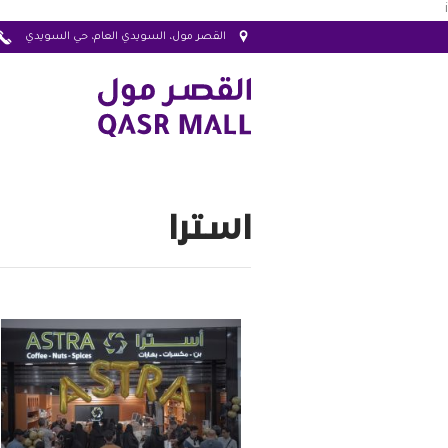
i
القصر مول، السويدي العام، حي السويدي
استرا