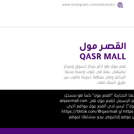
www.instagram.com/astranuts/
قصر مول هو أكبر مركز تسوق ومركز
ترفيهي. يقع في جنوب وسط مدينة
الرياض وفي منطقة حيوية بالقرب من
طريق الملك فهد.
تها التجارية "القصر مول" كما هو مسجل
في الشهادة الرسمية رقم 1010251639 الصادرة عن وزارة التجارة والاستثمار في المملكة العربية السعودية. عناوين الموقع الرسمي للقصر مول هي: alqasrmall.com
قصر مول"). ليس لدى القصر مول مواقع أخرى.
قنوات التواصل الاجتماعي الرسمية هي: https://www.linkedin.com/company/qasrmall أو https://facebook.com/qasrmall أو https://tiktok.com/@qasrmall
ا مشبوهًا غير مرغوب فيه من موقع إلكتروني يبدو مشابهًا لموقع