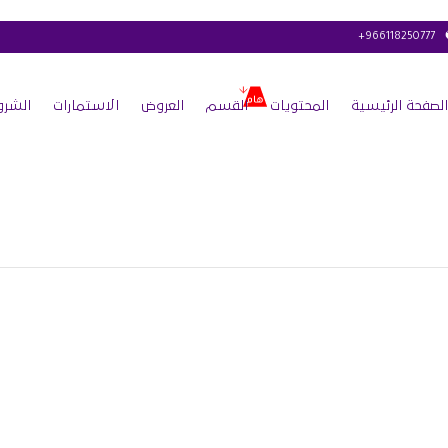
+966118250777
الصفحة الرئيسية
المحتويات
القسم
العروض
الاستمارات
الشرو