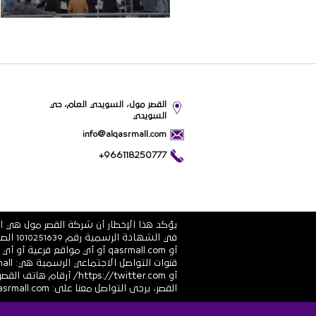
القصر مول، السويدي العام، حي
السويدي
info@alqasrmall.com
+966118250777
يؤكد هذا الإخطار أن شركة القصر مول هي ال
أو qasrmall.com أو أي مواقع
القصر، يرجى التواصل معنا على: info@alqasrmall.com