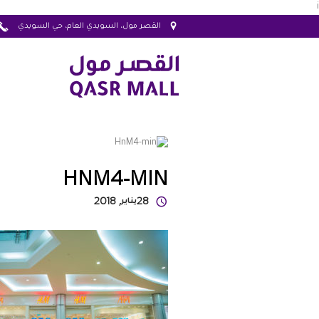
i
القصر مول، السويدي العام، حي السويدي
HNM4-MIN
28
يناير
, 2018