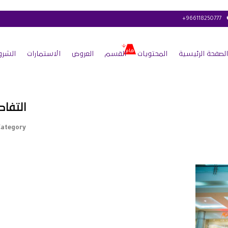
+966118250777
الصفحة الرئيسية
المحتويات
القسم
العروض
الاستمارات
الشرو
التفاص
ategory :