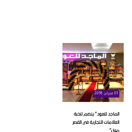
01
فبراير
, 2018
الماجد للعود” ينضم لنخبة
العلامات التجارية في القصر
مول”