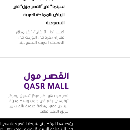
سينما” في “القصر مول” في
الرياض بالمملكة العربية
السعودية
أعلنت “دار الأركان”، أكبر مطوّر
عقاري مدرج في البورصة في
المملكة العربية السعودية،
اليوم أنها وقّعت اتّفاقية مع
مجموعة ماجد الفطيم،
الشركة الرائدة في مجال تطوير
وإدارة مراكز التسوق والمدن
المتكاملة ومنشآت التجزئة
والترفيه على مستوى منطقة
الشرق الأوسط وأفريقيا
وآسيا، وذلك لافتتاح مجمّع
دور عرض “ڤوكس سينما” في
المملكة العربية السعودية.
قصر مول هو أكبر مركز تسوق ومركز
وقد تمّ توقيع […]
ترفيهي. يقع في جنوب وسط مدينة
الرياض وفي منطقة حيوية بالقرب من
طريق الملك فهد.
يؤكد هذا الإخطار أن شركة القصر مول هي ال