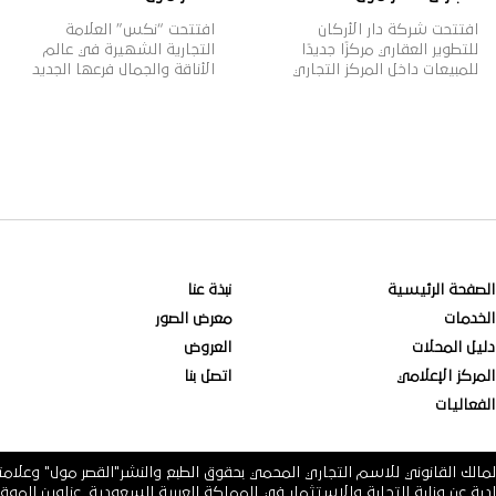
افتتحت شركة دار الأركان
افتتحت “نكس” العلامة
للتطوير العقاري مركزًا جديدًا
التجارية الشهيرة في عالم
للمبيعات داخل المركز التجاري
الأناقة والجمال فرعها الجديد
“القصر مول” بمدينة الرياض،
في القصر مول، وتأسست
بهدف تقديم خدمات المبيعات
علامة “نكس” عام 1999م
لعملائها وتعزيز قنوات التواصل
لتقدم مجموعة واسعة من
معهم، بالإضافة إلى عرض
مستحضرات التجميل العصرية
أحدث منتجات الشركة العقارية،
والجريئة التي تلبي مختلف
وذلك في إطار خطتها
أذواق النساء، حيث تتضمن
الاستراتيجية لنمو أعمالها
2000 منتج بألوان وظلال
داخل وخارج المملكة. وتهدف
متنوعة بأسعار مناسبة، وتنتشر
دار الأركان، الشركة الرائدة في
منتجاتها في أكثر من 70 دولة
مجال التطوير العقاري في
حول العالم، لتصبح ذات شهرة
المملكة العربية السعودية […]
عالمية وواحدة […]
الصفحة الرئيسية
نبذة عنا
الخدمات
معرض الصور
دليل المحلات
العروض
المركز الإعلامي
اتصل بنا
الفعاليات
مالك القانوني للاسم التجاري المحمي بحقوق الطبع والنشر"القصر مول" وعلام