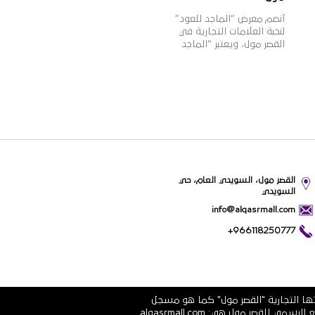
أنضم معرض “الماجد للعود”
لنخبة العلامات التجارية في
القصر مول، ويعتبر “الماجد
للعود” واحدًا من أشهر
الأسماء التجارية في تجارة
العود والعطورات الشرقية
والغربية في المملكة، بخبرة
تزيد عن 60 عامًا، وبعدد فروع
يزيد عن 100 فرع بالمملكة،
وتتميز منتجات “الماجد للعود”
بالجودة العالية والقيمة
الأفضل للمستهلك وتنوعها
الذي يلبي مختلف أذواق
القصر مول، السويدي العام، حي
ورغبات عملائها.
السويدي
info@alqasrmall.com
+966118250777
تها التجارية "القصر مول" كما هو مسجل
في الشهادة الرسمية رقم 1010251639 الصادرة عن وزارة التجارة والاستثمار في المملكة العربية السعودية. عناوين الموقع الرسمي للقصر مول هي: alqasrmall.com