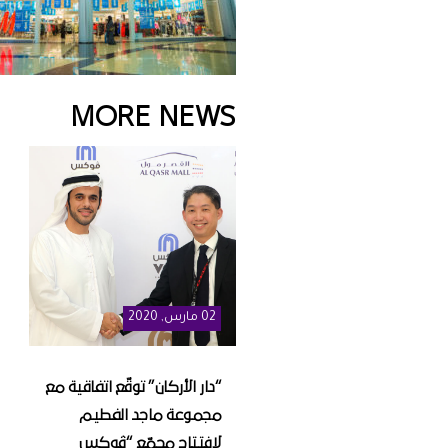
MORE NEWS
02
مارس
, 2020
“دار الأركان” توقّع اتفاقية مع
مجموعة ماجد الفطيم
لافتتاح مجمّع “ڤوكس