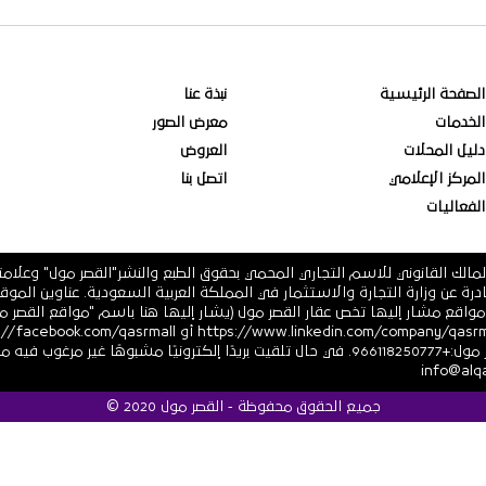
الصفحة الرئيسية
نبذة عنا
الخدمات
معرض الصور
دليل المحلات
العروض
المركز الإعلامي
اتصل بنا
الفعاليات
مالك القانوني للاسم التجاري المحمي بحقوق الطبع والنشر"القصر مول" وعلام
 فرعية أو أي مواقع مشار إليها تخص عقار القصر مول (يشار إليها هنا باسم "مواقع ال
أو https://twitter.com/ أرقام هاتف القصر مول:+966118250777. في حال تلقيت بريدًا إلكترونيً
جميع الحقوق محفوظة - القصر مول 2020 ©