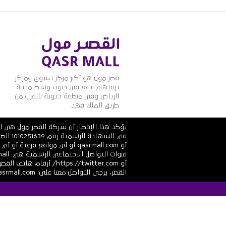
قصر مول هو أكبر مركز تسوق ومركز
ترفيهي. يقع في جنوب وسط مدينة
الرياض وفي منطقة حيوية بالقرب من
طريق الملك فهد.
يؤكد هذا الإخطار أن شركة القصر مول هي ال
أو qasrmall.com أو أي مواقع
القصر، يرجى التواصل معنا على: info@alqasrmall.com