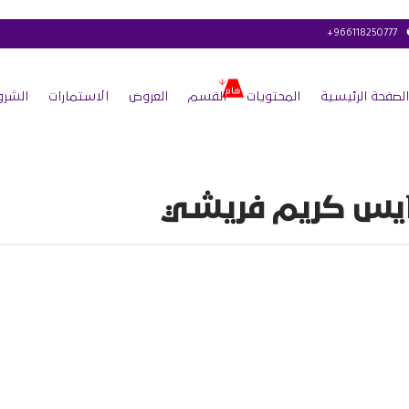
+966118250777
الصفحة الرئيسية
المحتويات
القسم
العروض
الاستمارات
الشرو
يس كريم فريشي