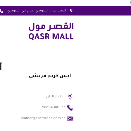
i
القصر مول، السويدي العام، حي السويدي
آ
آيس كريم فريشي
الطابق الثاني
966114080866
ammar@eastfoods.com.sa