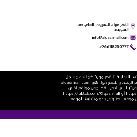
القصر مول، السويدي العام، حي
السويدي
info@alqasrmall.com
+966118250777
تها التجارية "القصر مول" كما هو مسجل
في الشهادة الرسمية رقم 1010251639 الصادرة عن وزارة التجارة والاستثمار في المملكة العربية السعودية. عناوين الموقع الرسمي للقصر مول هي: alqasrmall.com
قصر مول"). ليس لدى القصر مول مواقع أخرى.
قنوات التواصل الاجتماعي الرسمية هي: https://www.linkedin.com/company/qasrmall أو https://facebook.com/qasrmall أو https://tiktok.com/@qasrmall
ا مشبوهًا غير مرغوب فيه من موقع إلكتروني يبدو مشابهًا لموقع