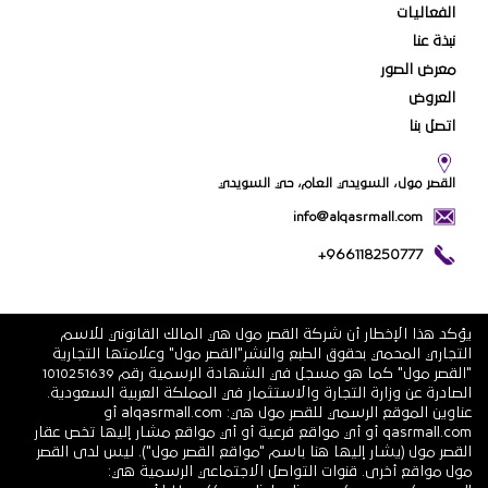
الفعاليات
نبذة عنا
معرض الصور
العروض
اتصل بنا
القصر مول، السويدي العام، حي السويدي
info@alqasrmall.com
+966118250777
يؤكد هذا الإخطار أن شركة القصر مول هي المالك القانوني للاسم
التجاري المحمي بحقوق الطبع والنشر"القصر مول" وعلامتها التجارية
"القصر مول" كما هو مسجل في الشهادة الرسمية رقم 1010251639
الصادرة عن وزارة التجارة والاستثمار في المملكة العربية السعودية.
عناوين الموقع الرسمي للقصر مول هي: alqasrmall.com أو
qasrmall.com أو أي مواقع فرعية أو أي مواقع مشار إليها تخص عقار
القصر مول (يشار إليها هنا باسم "مواقع القصر مول"). ليس لدى القصر
مول مواقع أخرى. قنوات التواصل الاجتماعي الرسمية هي: