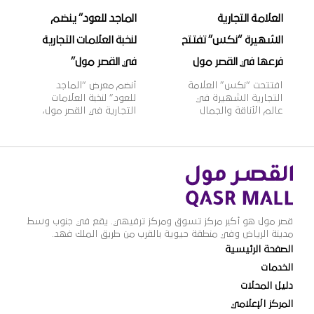
العلامة التجارية
الماجد للعود” ينضم
الشهيرة “نكس” تفتتح
لنخبة العلامات التجارية
فرعها في القصر مول
في القصر مول”
افتتحت “نكس” العلامة
أنضم معرض “الماجد
التجارية الشهيرة في
للعود” لنخبة العلامات
عالم الأناقة والجمال
التجارية في القصر مول،
فرعها الجديد في القصر
ويعتبر “الماجد للعود”
مول، وتأسست علامة
واحدًا من أشهر الأسماء
“نكس” عام 1999م
التجارية في تجارة العود
لتقدم مجموعة واسعة
والعطورات الشرقية
من مستحضرات التجميل
والغربية في المملكة،
العصرية والجريئة التي
بخبرة تزيد عن 60 عامًا،
تلبي مختلف أذواق
وبعدد فروع يزيد عن 100
النساء، حيث تتضمن
فرع بالمملكة، وتتميز
قصر مول هو أكبر مركز تسوق ومركز ترفيهي. يقع في جنوب وسط
2000 منتج بألوان وظلال
منتجات “الماجد للعود”
مدينة الرياض وفي منطقة حيوية بالقرب من طريق الملك فهد.
متنوعة بأسعار مناسبة،
بالجودة العالية والقيمة
الصفحة الرئيسية
وتنتشر منتجاتها في أكثر
الأفضل للمستهلك
من 70 دولة حول العالم،
وتنوعها الذي يلبي
الخدمات
لتصبح ذات شهرة عالمية
مختلف أذواق ورغبات
دليل المحلات
وواحدة […]
عملائها.
المركز الإعلامي