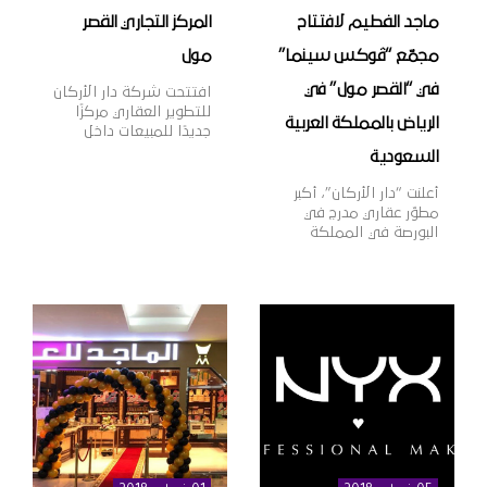
ماجد الفطيم لافتتاح
المركز التجاري القصر
مجمّع “ڤوكس سينما”
مول
في “القصر مول” في
افتتحت شركة دار الأركان
للتطوير العقاري مركزًا
الرياض بالمملكة العربية
جديدًا للمبيعات داخل
المركز التجاري “القصر
السعودية
مول” بمدينة الرياض،
بهدف تقديم خدمات
أعلنت “دار الأركان”، أكبر
المبيعات لعملائها وتعزيز
مطوّر عقاري مدرج في
قنوات التواصل معهم،
البورصة في المملكة
بالإضافة إلى عرض أحدث
العربية السعودية، اليوم
منتجات الشركة العقارية،
أنها وقّعت اتّفاقية مع
وذلك في إطار خطتها
مجموعة ماجد الفطيم،
الاستراتيجية لنمو
الشركة الرائدة في مجال
أعمالها داخل وخارج
تطوير وإدارة مراكز
المملكة. وتهدف دار
التسوق والمدن
الأركان، الشركة الرائدة
المتكاملة ومنشآت
في مجال التطوير العقاري
التجزئة والترفيه على
في المملكة العربية
مستوى منطقة الشرق
السعودية […]
الأوسط وأفريقيا وآسيا،
وذلك لافتتاح مجمّع دور
عرض “ڤوكس سينما”