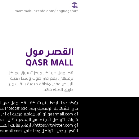
mammabunzcafe.com/language/ar/
قصر مول هو أكبر مركز تسوق ومركز
ترفيهي. يقع في جنوب وسط مدينة
الرياض وفي منطقة حيوية بالقرب من
طريق الملك فهد.
يؤكد هذا الإخطار أن شركة القصر مول هي ال
أو qasrmall.com أو أي مواقع
القصر، يرجى التواصل معنا على: info@alqasrmall.com