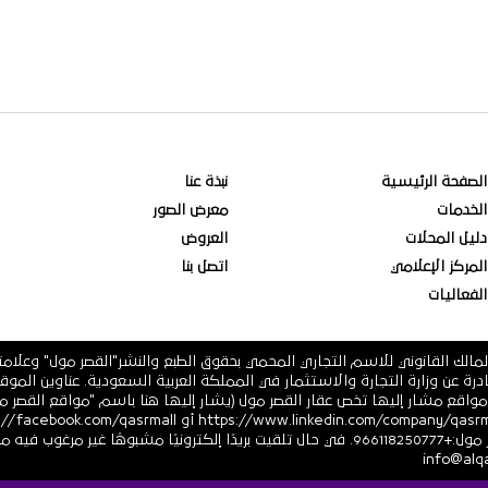
الصفحة الرئيسية
نبذة عنا
الخدمات
معرض الصور
دليل المحلات
العروض
المركز الإعلامي
اتصل بنا
الفعاليات
مالك القانوني للاسم التجاري المحمي بحقوق الطبع والنشر"القصر مول" وعلام
 فرعية أو أي مواقع مشار إليها تخص عقار القصر مول (يشار إليها هنا باسم "مواقع ال
أو https://twitter.com/ أرقام هاتف القصر مول:+966118250777. في حال تلقيت بريدًا إلكترونيً