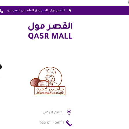
i
القصر مول، السويدي العام، حي السويدي
م
الطابق الأرضي
966-011-4061118