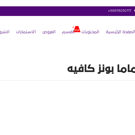
+966118250777
الصفحة الرئيسية
المحتويات
القسم
العروض
الاستمارات
الشرو
اما بونز كافيه