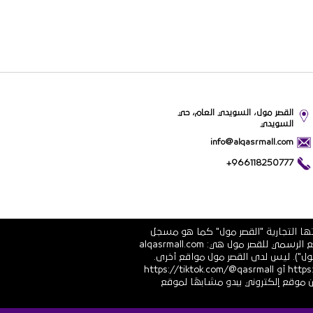
القصر مول، السويدي العام، حي
السويدي
info@alqasrmall.com
+966118250777
تها التجارية "القصر مول" كما هو مسجل
في الشهادة الرسمية رقم 1010251639 الصادرة عن وزارة التجارة والاستثمار في المملكة العربية السعودية. عناوين الموقع الرسمي للقصر مول هي: alqasrmall.com
قصر مول"). ليس لدى القصر مول مواقع أخرى.
قنوات التواصل الاجتماعي الرسمية هي: https://www.linkedin.com/company/qasrmall أو https://facebook.com/qasrmall أو https://tiktok.com/@qasrmall
ا مشبوهًا غير مرغوب فيه من موقع إلكتروني يبدو مشابهًا لموقع