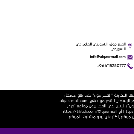
القصر مول، السويدي العام، حي
السويدي
info@alqasrmall.com
+966118250777
تها التجارية "القصر مول" كما هو مسجل
في الشهادة الرسمية رقم 1010251639 الصادرة عن وزارة التجارة والاستثمار في المملكة العربية السعودية. عناوين الموقع الرسمي للقصر مول هي: alqasrmall.com
قصر مول"). ليس لدى القصر مول مواقع أخرى.
قنوات التواصل الاجتماعي الرسمية هي: https://www.linkedin.com/company/qasrmall أو https://facebook.com/qasrmall أو https://tiktok.com/@qasrmall
ا مشبوهًا غير مرغوب فيه من موقع إلكتروني يبدو مشابهًا لموقع