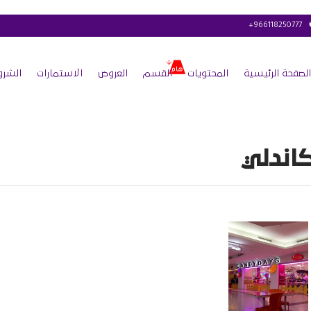
+966118250777
الصفحة الرئيسية
المحتويات
القسم
العروض
الاستمارات
الشرو
اندلي