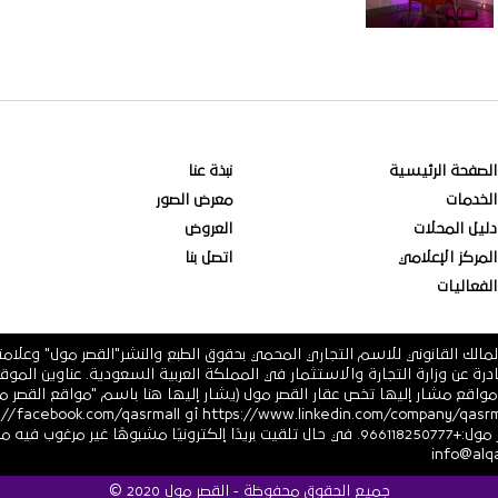
الصفحة الرئيسية
نبذة عنا
الخدمات
معرض الصور
دليل المحلات
العروض
المركز الإعلامي
اتصل بنا
الفعاليات
مالك القانوني للاسم التجاري المحمي بحقوق الطبع والنشر"القصر مول" وعلام
 فرعية أو أي مواقع مشار إليها تخص عقار القصر مول (يشار إليها هنا باسم "مواقع ال
أو https://twitter.com/ أرقام هاتف القصر مول:+966118250777. في حال تلقيت بريدًا إلكترونيً
جميع الحقوق محفوظة - القصر مول 2020 ©