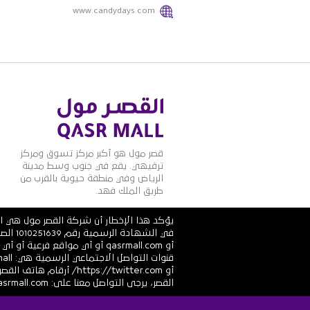
www.candydays.com
قصر مول هو أكبر مركز تسوق ومركز
ترفيهي. يقع في جنوب وسط مدينة
الرياض وفي منطقة حيوية بالقرب من
طريق الملك فهد.
يؤكد هذا الإخطار أن شركة القصر مول هي ال
أو qasrmall.com أو أي مواقع
القصر، يرجى التواصل معنا على: info@alqasrmall.com