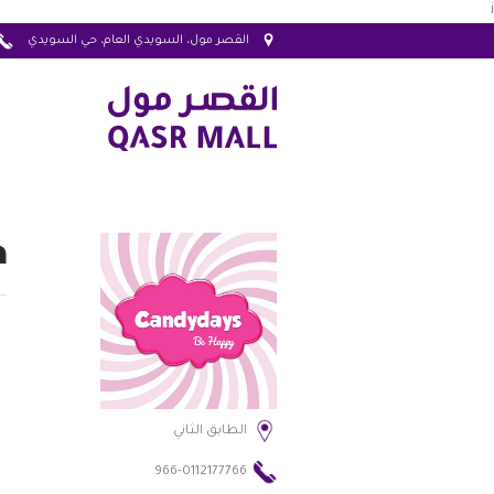
i
القصر مول، السويدي العام، حي السويدي
ك
الطابق الثاني
966-0112177766