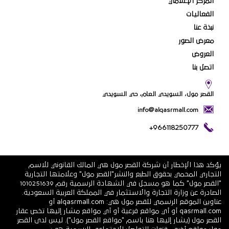
المركز الإعلامي
الفعاليات
نبذة عنا
معرض الصور
العروض
اتصل بنا
القصر مول، السويدي العام، حي السويدي
info@alqasrmall.com
+966118250777
يؤكد هذا الإخطار أن شركة القصر مول هي المالك القانوني للاسم
التجاري المحمي بحقوق الطبع والنشر"القصر مول" وعلامتها التجارية
"القصر مول" كما هو مسجل في الشهادة الرسمية رقم 1010251639
الصادرة عن وزارة التجارة والاستثمار في المملكة العربية السعودية.
عناوين الموقع الرسمي للقصر مول هي: alqasrmall.com أو
qasrmall.com أو أي مواقع فرعية أو أي مواقع مشار إليها تخص عقار
القصر مول (يشار إليها هنا باسم "مواقع القصر مول"). ليس لدى القصر