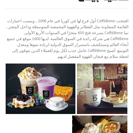
افتتحت CafféBene أول فرع لها في كوريا في عام 2008 ، وبسبب اختيارات
القائمة المتفاوتة مثل الفطائر والقهوة المحمصة المتوسطة وداخل المتجر ،
نما CafféBene بسرعة فتح 650 متجرًا في السنوات الأربع الأولى.
CafféBene هي شركة رائدة في السوق العالمية. لديها 1600 موقع في جميع
أنحاء العالم وتستكشف باستمرار السوق الدولية لزيادة نموها ومعدل
التوسع. أصبح CafféBene عامل جذب لكل يوم للعملاء الذين يتوقون إلى
لحظة سلام مع فنجان القهوة المفضل لديهم.