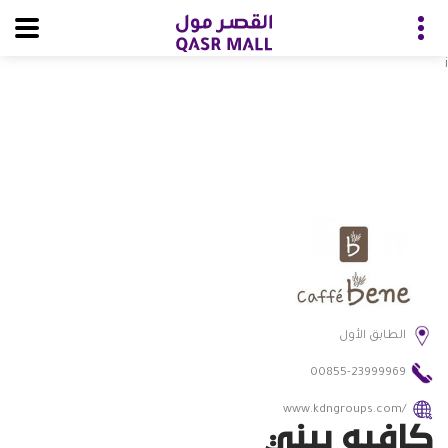
i
الطابق الأول
00855-23999969
www.kdngroups.com/
كافيه بيني