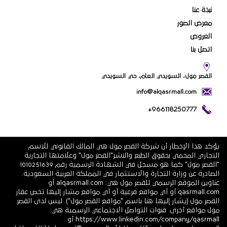
نبذة عنا
معرض الصور
العروض
اتصل بنا
القصر مول، السويدي العام، حي السويدي
info@alqasrmall.com
+966118250777
يؤكد هذا الإخطار أن شركة القصر مول هي المالك القانوني للاسم
التجاري المحمي بحقوق الطبع والنشر"القصر مول" وعلامتها التجارية
"القصر مول" كما هو مسجل في الشهادة الرسمية رقم 1010251639
الصادرة عن وزارة التجارة والاستثمار في المملكة العربية السعودية.
عناوين الموقع الرسمي للقصر مول هي: alqasrmall.com أو
qasrmall.com أو أي مواقع فرعية أو أي مواقع مشار إليها تخص عقار
القصر مول (يشار إليها هنا باسم "مواقع القصر مول"). ليس لدى القصر
مول مواقع أخرى. قنوات التواصل الاجتماعي الرسمية هي:
https://www.linkedin.com/company/qasrmall أو