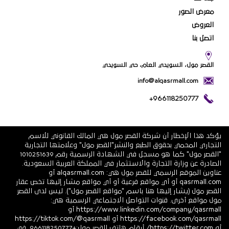
معرض الصور
العروض
اتصل بنا
القصر مول، السويدي العام، حي السويدي
info@alqasrmall.com
+966118250777
يؤكد هذا الإخطار أن شركة القصر مول هي المالك القانوني للاسم
التجاري المحمي بحقوق الطبع والنشر"القصر مول" وعلامتها التجارية
"القصر مول" كما هو مسجل في الشهادة الرسمية رقم 1010251639
الصادرة عن وزارة التجارة والاستثمار في المملكة العربية السعودية.
عناوين الموقع الرسمي للقصر مول هي: alqasrmall.com أو
qasrmall.com أو أي مواقع فرعية أو أي مواقع مشار إليها تخص عقار
القصر مول (يشار إليها هنا باسم "مواقع القصر مول"). ليس لدى القصر
مول مواقع أخرى. قنوات التواصل الاجتماعي الرسمية هي:
https://www.linkedin.com/company/qasrmall أو
https://facebook.com/qasrmall أو https://tiktok.com/@qasrmall
أو https://twitter.com/ أرقام هاتف القصر مول:+966118250777. في