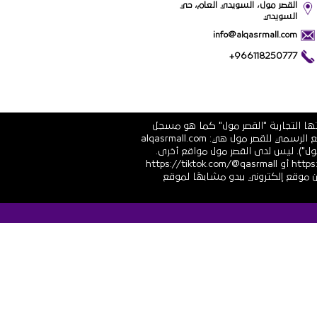
القصر مول، السويدي العام، حي
السويدي
info@alqasrmall.com
+966118250777
تها التجارية "القصر مول" كما هو مسجل
في الشهادة الرسمية رقم 1010251639 الصادرة عن وزارة التجارة والاستثمار في المملكة العربية السعودية. عناوين الموقع الرسمي للقصر مول هي: alqasrmall.com
قصر مول"). ليس لدى القصر مول مواقع أخرى.
قنوات التواصل الاجتماعي الرسمية هي: https://www.linkedin.com/company/qasrmall أو https://facebook.com/qasrmall أو https://tiktok.com/@qasrmall
ا مشبوهًا غير مرغوب فيه من موقع إلكتروني يبدو مشابهًا لموقع