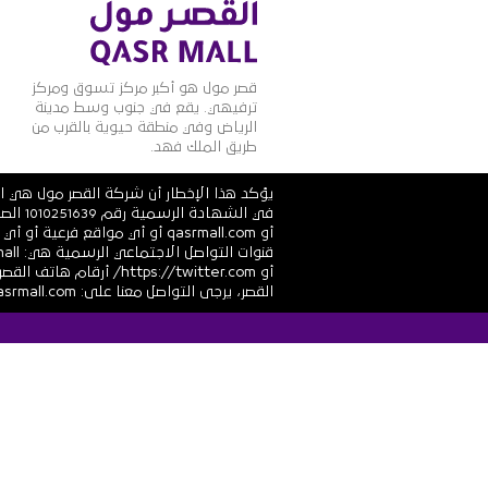
قصر مول هو أكبر مركز تسوق ومركز
ترفيهي. يقع في جنوب وسط مدينة
الرياض وفي منطقة حيوية بالقرب من
طريق الملك فهد.
يؤكد هذا الإخطار أن شركة القصر مول هي ال
أو qasrmall.com أو أي مواقع
القصر، يرجى التواصل معنا على: info@alqasrmall.com