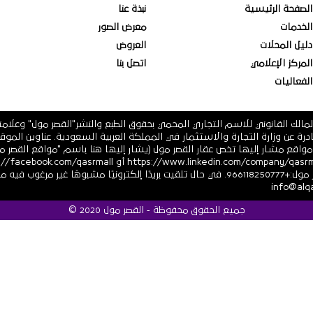
الصفحة الرئيسية
نبذة عنا
الخدمات
معرض الصور
دليل المحلات
العروض
المركز الإعلامي
اتصل بنا
الفعاليات
مالك القانوني للاسم التجاري المحمي بحقوق الطبع والنشر"القصر مول" وعلام
 فرعية أو أي مواقع مشار إليها تخص عقار القصر مول (يشار إليها هنا باسم "مواقع ال
أو https://twitter.com/ أرقام هاتف القصر مول:+966118250777. في حال تلقيت بريدًا إلكترونيً
جميع الحقوق محفوظة - القصر مول 2020 ©