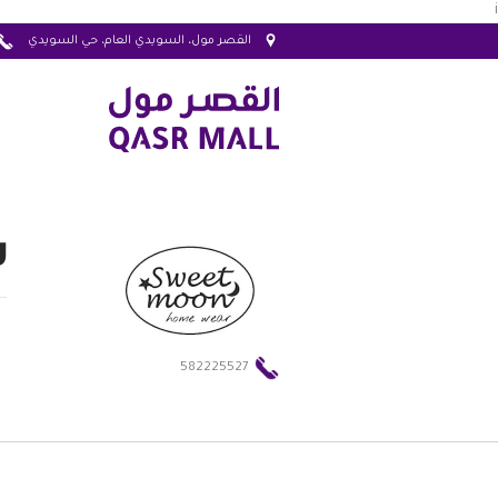
i
القصر مول، السويدي العام، حي السويدي
س
582225527