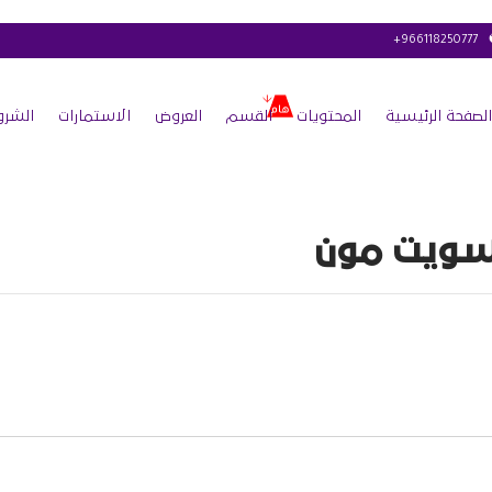
+966118250777
الصفحة الرئيسية
المحتويات
القسم
العروض
الاستمارات
الشرو
ويت مون