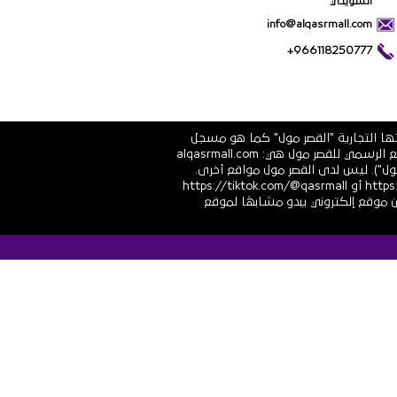
السويدي
info@alqasrmall.com
+966118250777
تها التجارية "القصر مول" كما هو مسجل
في الشهادة الرسمية رقم 1010251639 الصادرة عن وزارة التجارة والاستثمار في المملكة العربية السعودية. عناوين الموقع الرسمي للقصر مول هي: alqasrmall.com
قصر مول"). ليس لدى القصر مول مواقع أخرى.
قنوات التواصل الاجتماعي الرسمية هي: https://www.linkedin.com/company/qasrmall أو https://facebook.com/qasrmall أو https://tiktok.com/@qasrmall
ا مشبوهًا غير مرغوب فيه من موقع إلكتروني يبدو مشابهًا لموقع