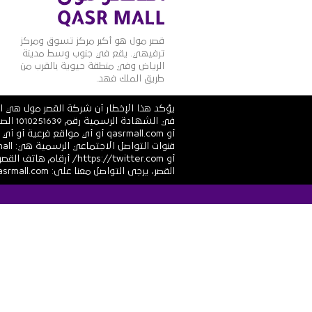
قصر مول هو أكبر مركز تسوق ومركز
ترفيهي. يقع في جنوب وسط مدينة
الرياض وفي منطقة حيوية بالقرب من
طريق الملك فهد.
يؤكد هذا الإخطار أن شركة القصر مول هي ال
أو qasrmall.com أو أي مواقع
القصر، يرجى التواصل معنا على: info@alqasrmall.com