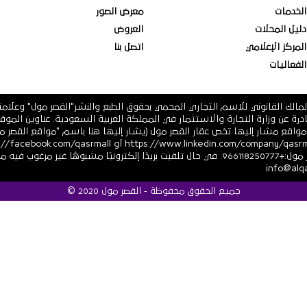
الخدمات
معرض الصور
دليل المحلات
العروض
المركز الإعلامي
اتصل بنا
الفعاليات
مالك القانوني للاسم التجاري المحمي بحقوق الطبع والنشر"القصر مول" وعلام
 فرعية أو أي مواقع مشار إليها تخص عقار القصر مول (يشار إليها هنا باسم "مواقع ال
أو https://twitter.com/ أرقام هاتف القصر مول:+966118250777. في حال تلقيت بريدًا إلكترونيً
جميع الحقوق محفوظة - القصر مول 2020 ©