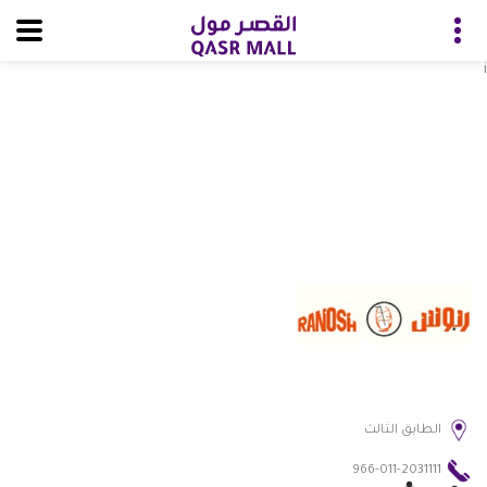
i
الطابق الثالث
966-011-2031111