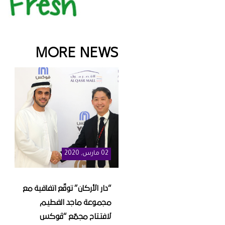
MORE NEWS
02
مارس
, 2020
“دار الأركان” توقّع اتفاقية مع
مجموعة ماجد الفطيم
لافتتاح مجمّع “ڤوكس