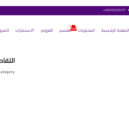
+966118250777
الصفحة الرئيسية
المحتويات
القسم
العروض
الاستمارات
الشرو
التفاص
ategory :