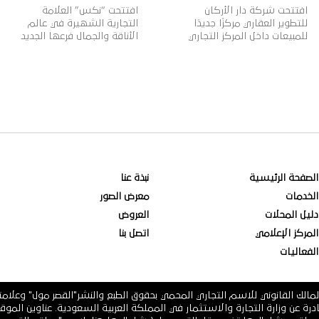
افتتحت شركة دار الأركان
افتتحت “نكس” العلامة
للتطوير العقاري مركزًا جديدًا
التجارية الشهيرة في عالم
للمبيعات داخل المركز التجاري
الأناقة والجمال فرعها الجديد
“القصر مول” بمدينة الرياض،
في القصر مول، وتأسست
بهدف تقديم خدمات المبيعات
علامة “نكس” عام 1999م
لعملائها وتعزيز قنوات التواصل
لتقدم مجموعة واسعة من
معهم، بالإضافة إلى عرض
مستحضرات التجميل العصرية
أحدث منتجات الشركة العقارية،
والجريئة التي تلبي مختلف
وذلك في إطار خطتها
أذواق النساء، حيث تتضمن
الاستراتيجية لنمو أعمالها
2000 منتج بألوان وظلال
داخل وخارج المملكة. وتهدف
متنوعة بأسعار مناسبة، وتنتشر
دار الأركان، الشركة الرائدة في
منتجاتها في أكثر من 70 دولة
مجال التطوير العقاري في
حول العالم، لتصبح ذات شهرة
المملكة العربية السعودية […]
عالمية وواحدة […]
الصفحة الرئيسية
نبذة عنا
الخدمات
معرض الصور
دليل المحلات
العروض
المركز الإعلامي
اتصل بنا
الفعاليات
مالك القانوني للاسم التجاري المحمي بحقوق الطبع والنشر"القصر مول" وعلام