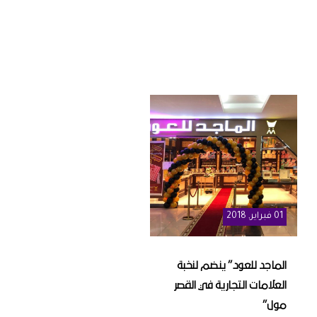
01
فبراير
, 2018
الماجد للعود” ينضم لنخبة
العلامات التجارية في القصر
مول”