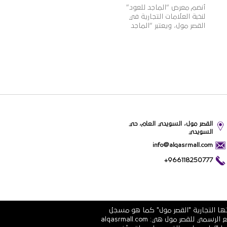
أنضم معرض “الماجد للعود”
لنخبة العلامات التجارية في
القصر مول، ويعتبر “الماجد
للعود” واحدًا من أشهر
الأسماء التجارية في تجارة
العود والعطورات الشرقية
والغربية في المملكة، بخبرة
تزيد عن 60 عامًا، وبعدد فروع
يزيد عن 100 فرع بالمملكة،
وتتميز منتجات “الماجد للعود”
بالجودة العالية والقيمة
الأفضل للمستهلك وتنوعها
الذي يلبي مختلف أذواق
القصر مول، السويدي العام، حي
ورغبات عملائها.
السويدي
info@alqasrmall.com
+966118250777
تها التجارية "القصر مول" كما هو مسجل
في الشهادة الرسمية رقم 1010251639 الصادرة عن وزارة التجارة والاستثمار في المملكة العربية السعودية. عناوين الموقع الرسمي للقصر مول هي: alqasrmall.com