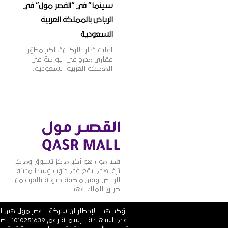
سينما” في “القصر مول” في
الرياض بالمملكة العربية
السعودية
أعلنت “دار الأركان”، أكبر مطوّر
عقاري مدرج في البورصة في
المملكة العربية السعودية،
اليوم أنها وقّعت اتّفاقية مع
مجموعة ماجد الفطيم،
الشركة الرائدة في مجال تطوير
وإدارة مراكز التسوق والمدن
المتكاملة ومنشآت التجزئة
والترفيه على مستوى منطقة
الشرق الأوسط وأفريقيا
وآسيا، وذلك لافتتاح مجمّع
دور عرض “ڤوكس سينما” في
المملكة العربية السعودية.
قصر مول هو أكبر مركز تسوق ومركز
وقد تمّ توقيع […]
ترفيهي. يقع في جنوب وسط مدينة
الرياض وفي منطقة حيوية بالقرب من
طريق الملك فهد.
يؤكد هذا الإخطار أن شركة القصر مول هي ال