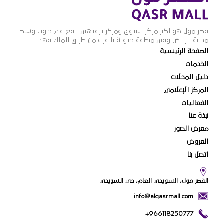
قصر مول هو أكبر مركز تسوق ومركز ترفيهي. يقع في جنوب وسط
مدينة الرياض وفي منطقة حيوية بالقرب من طريق الملك فهد.
الصفحة الرئيسية
الخدمات
دليل المحلات
المركز الإعلامي
الفعاليات
نبذة عنا
معرض الصور
العروض
اتصل بنا
القصر مول، السويدي العام، حي السويدي
info@alqasrmall.com
+966118250777