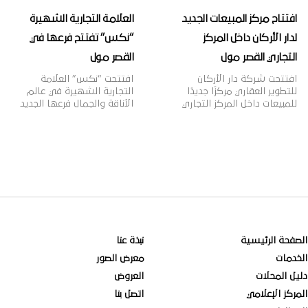
افتتاح مركز المبيعات الجديد
العلامة التجارية الشهيرة
لدار الأركان داخل المركز
“نكس” تفتتح فرعها في
التجاري القصر مول
القصر مول
افتتحت شركة دار الأركان
افتتحت “نكس” العلامة
للتطوير العقاري مركزًا جديدًا
التجارية الشهيرة في عالم
للمبيعات داخل المركز التجاري
الأناقة والجمال فرعها الجديد
“القصر مول” بمدينة الرياض،
في القصر مول، وتأسست
بهدف تقديم خدمات المبيعات
علامة “نكس” عام 1999م
لعملائها وتعزيز قنوات التواصل
لتقدم مجموعة واسعة من
معهم، بالإضافة إلى عرض
مستحضرات التجميل العصرية
أحدث منتجات الشركة العقارية،
والجريئة التي تلبي مختلف
وذلك في إطار خطتها
أذواق النساء، حيث تتضمن
الاستراتيجية لنمو أعمالها
2000 منتج بألوان وظلال
داخل وخارج المملكة. وتهدف
متنوعة بأسعار مناسبة، وتنتشر
دار الأركان، الشركة الرائدة في
منتجاتها في أكثر من 70 دولة
مجال التطوير العقاري في
حول العالم، لتصبح ذات شهرة
المملكة العربية السعودية […]
عالمية وواحدة […]
الصفحة الرئيسية
نبذة عنا
الخدمات
معرض الصور
دليل المحلات
العروض
المركز الإعلامي
اتصل بنا