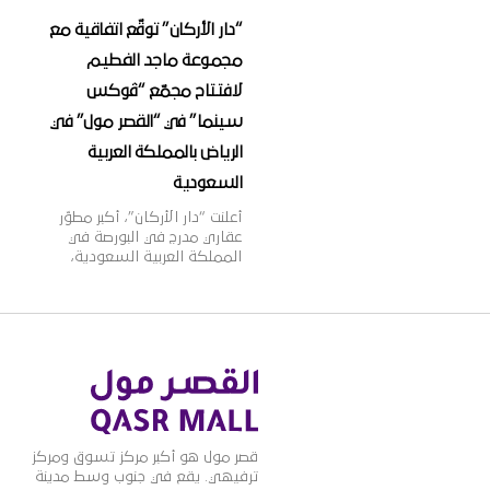
“دار الأركان” توقّع اتفاقية مع
مجموعة ماجد الفطيم
لافتتاح مجمّع “ڤوكس
سينما” في “القصر مول” في
الرياض بالمملكة العربية
السعودية
أعلنت “دار الأركان”، أكبر مطوّر
عقاري مدرج في البورصة في
المملكة العربية السعودية،
اليوم أنها وقّعت اتّفاقية مع
مجموعة ماجد الفطيم،
الشركة الرائدة في مجال تطوير
وإدارة مراكز التسوق والمدن
المتكاملة ومنشآت التجزئة
والترفيه على مستوى منطقة
الشرق الأوسط وأفريقيا
وآسيا، وذلك لافتتاح مجمّع
دور عرض “ڤوكس سينما” في
المملكة العربية السعودية.
قصر مول هو أكبر مركز تسوق ومركز
وقد تمّ توقيع […]
ترفيهي. يقع في جنوب وسط مدينة