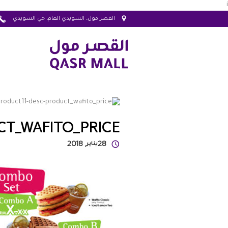
i
القصر مول، السويدي العام، حي السويدي
T_WAFITO_PRICE
28
يناير
, 2018