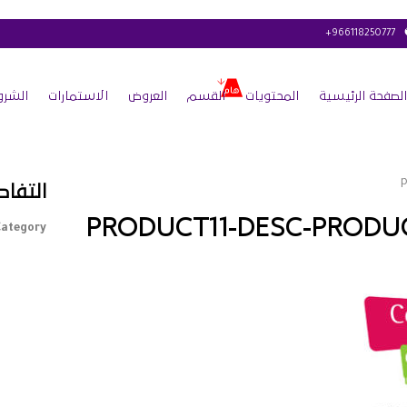
+966118250777
الصفحة الرئيسية
المحتويات
القسم
العروض
الاستمارات
الشرو
التفاص
PRODUCT11-DESC-PRODUC
ategory :