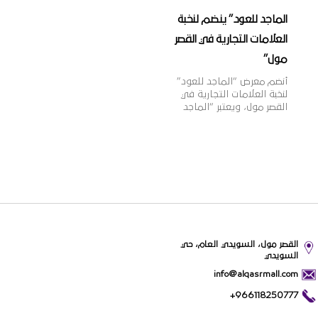
الماجد للعود” ينضم لنخبة
العلامات التجارية في القصر
مول”
أنضم معرض “الماجد للعود”
لنخبة العلامات التجارية في
القصر مول، ويعتبر “الماجد
للعود” واحدًا من أشهر
الأسماء التجارية في تجارة
العود والعطورات الشرقية
والغربية في المملكة، بخبرة
تزيد عن 60 عامًا، وبعدد فروع
يزيد عن 100 فرع بالمملكة،
وتتميز منتجات “الماجد للعود”
بالجودة العالية والقيمة
الأفضل للمستهلك وتنوعها
الذي يلبي مختلف أذواق
القصر مول، السويدي العام، حي
ورغبات عملائها.
السويدي
info@alqasrmall.com
+966118250777