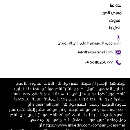
نبذة عنا
معرض الصور
العروض
اتصل بنا
القصر مول، السويدي العام، حي السويدي
info@alqasrmall.com
+966118250777
يؤكد هذا الإخطار أن شركة القصر مول هي المالك القانوني للاسم
التجاري المحمي بحقوق الطبع والنشر"القصر مول" وعلامتها التجارية
"القصر مول" كما هو مسجل في الشهادة الرسمية رقم 1010251639
الصادرة عن وزارة التجارة والاستثمار في المملكة العربية السعودية.
عناوين الموقع الرسمي للقصر مول هي: alqasrmall.com أو
qasrmall.com أو أي مواقع فرعية أو أي مواقع مشار إليها تخص عقار
القصر مول (يشار إليها هنا باسم "مواقع القصر مول"). ليس لدى القصر
مول مواقع أخرى. قنوات التواصل الاجتماعي الرسمية هي:
https://www.linkedin.com/company/qasrmall أو