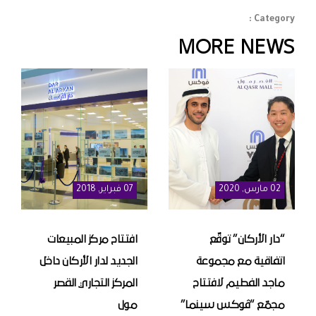
Category :
MORE NEWS
02
مارس
, 2020
07
فبراير
, 2018
“دار الأركان” توقّع
افتتاح مركز المبيعات
اتفاقية مع مجموعة
الجديد لدار الأركان داخل
ماجد الفطيم لافتتاح
المركز التجاري القصر
مجمّع “ڤوكس سينما”
مول