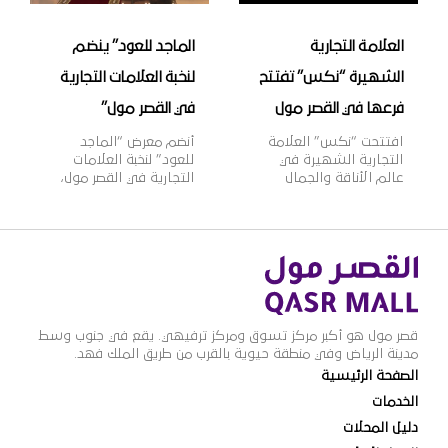
[…]
العلامة التجارية
الماجد للعود” ينضم
الشهيرة “نكس” تفتتح
لنخبة العلامات التجارية
فرعها في القصر مول
في القصر مول”
افتتحت “نكس” العلامة
أنضم معرض “الماجد
التجارية الشهيرة في
للعود” لنخبة العلامات
عالم الأناقة والجمال
التجارية في القصر مول،
فرعها الجديد في القصر
ويعتبر “الماجد للعود”
مول، وتأسست علامة
واحدًا من أشهر الأسماء
“نكس” عام 1999م
التجارية في تجارة العود
لتقدم مجموعة واسعة
والعطورات الشرقية
من مستحضرات التجميل
والغربية في المملكة،
العصرية والجريئة التي
بخبرة تزيد عن 60 عامًا،
تلبي مختلف أذواق
وبعدد فروع يزيد عن 100
النساء، حيث تتضمن
فرع بالمملكة، وتتميز
قصر مول هو أكبر مركز تسوق ومركز ترفيهي. يقع في جنوب وسط
2000 منتج بألوان وظلال
منتجات “الماجد للعود”
مدينة الرياض وفي منطقة حيوية بالقرب من طريق الملك فهد.
متنوعة بأسعار مناسبة،
بالجودة العالية والقيمة
الصفحة الرئيسية
وتنتشر منتجاتها في أكثر
الأفضل للمستهلك
من 70 دولة حول العالم،
وتنوعها الذي يلبي
الخدمات
لتصبح ذات شهرة عالمية
مختلف أذواق ورغبات
دليل المحلات
وواحدة […]
عملائها.