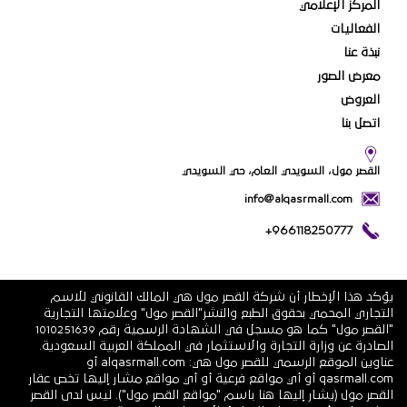
المركز الإعلامي
الفعاليات
نبذة عنا
معرض الصور
العروض
اتصل بنا
القصر مول، السويدي العام، حي السويدي
info@alqasrmall.com
+966118250777
يؤكد هذا الإخطار أن شركة القصر مول هي المالك القانوني للاسم
التجاري المحمي بحقوق الطبع والنشر"القصر مول" وعلامتها التجارية
"القصر مول" كما هو مسجل في الشهادة الرسمية رقم 1010251639
الصادرة عن وزارة التجارة والاستثمار في المملكة العربية السعودية.
عناوين الموقع الرسمي للقصر مول هي: alqasrmall.com أو
qasrmall.com أو أي مواقع فرعية أو أي مواقع مشار إليها تخص عقار
القصر مول (يشار إليها هنا باسم "مواقع القصر مول"). ليس لدى القصر